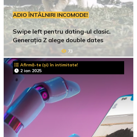
ADIO ÎNTÂLNIRI INCOMODE!
Swipe left pentru dating-ul clasic.
Generația Z alege double dates
73
Afirmă-te (și) în intimitate!
2 ian 2025