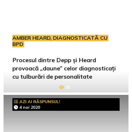
AMBER HEARD, DIAGNOSTICATĂ CU
BPD
Procesul dintre Depp și Heard
provoacă „daune” celor diagnosticați
cu tulburări de personalitate
23
AZI AI RĂSPUNSUL!
4 noi 2020