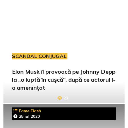
SCANDAL CONJUGAL
Elon Musk îl provoacă pe Johnny Depp
la „o luptă în cușcă“, după ce actorul l-
a amenințat
23
Fame Flash
25 iul 2020