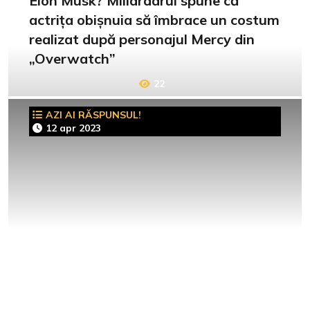
Elon Musk? Miliardarul spune că
actrița obișnuia să îmbrace un costum
realizat după personajul Mercy din
„Overwatch”
22
AZI AI RĂSPUNSUL!
12 apr 2023