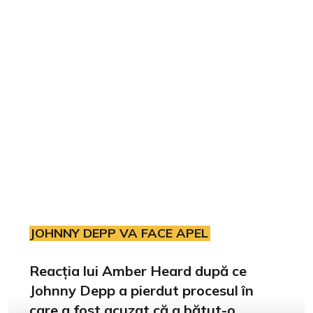
JOHNNY DEPP VA FACE APEL
Reacția lui Amber Heard după ce
Johnny Depp a pierdut procesul în
care a fost acuzat că a bătut-o