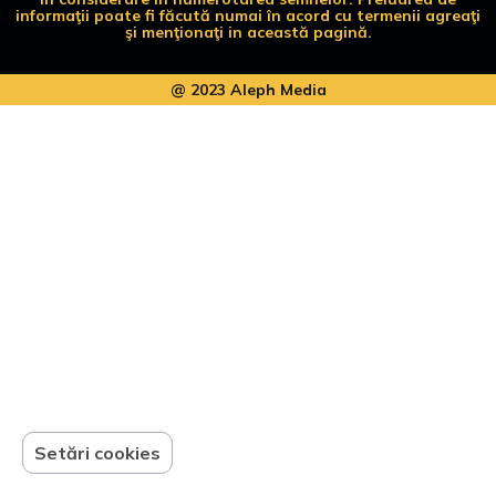
informaţii poate fi făcută numai în acord cu termenii agreaţi
şi menţionaţi in această pagină.
@ 2023 Aleph Media
Setări cookies