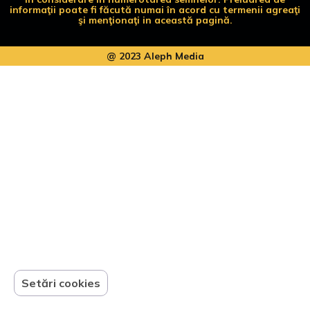
informaţii poate fi făcută numai în acord cu termenii agreaţi
şi menţionaţi in această pagină.
@ 2023 Aleph Media
Setări cookies