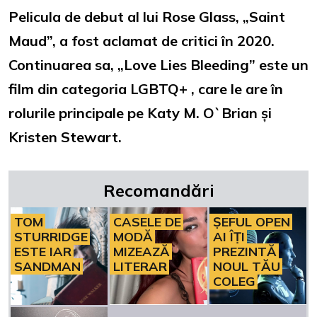
Pelicula de debut al lui Rose Glass, „Saint
Maud”, a fost aclamat de critici în 2020.
Continuarea sa, „Love Lies Bleeding” este un
film din categoria LGBTQ+ , care le are în
rolurile principale pe Katy M. O`Brian și
Kristen Stewart.
Recomandări
TOM
CASELE DE
ȘEFUL OPEN
STURRIDGE
MODĂ
AI ÎȚI
ESTE IAR
MIZEAZĂ
PREZINTĂ
SANDMAN
LITERAR
NOUL TĂU
COLEG