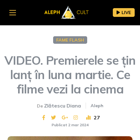
LIVE
FAME FLASH
VIDEO. Premierele se țin
lanț în luna martie. Ce
filme vezi la cinema
Zlătescu Diana
Aleph
De
27
Publicat 2 mar 2024