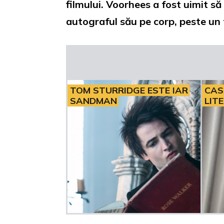
filmului. Voorhees a fost uimit să
autograful său pe corp, peste un 
TOM STURRIDGE ESTE IAR
CAS
SANDMAN
LIT