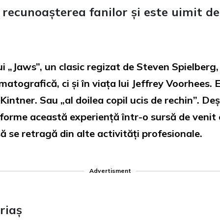
recunoașterea fanilor și este uimit de
ui „Jaws”, un clasic regizat de Steven Spielberg,
atografică, ci și în viața lui Jeffrey Voorhees. E
x Kintner. Sau „al doilea copil ucis de rechin”. De
forme această experiență într-o sursă de venit 
să se retragă din alte activități profesionale.
Advertisment
riaș