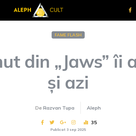
FAME FLASH
ut din „Jaws” îi 
și azi
De
Razvan Tupa
Aleph
35
Publicat 3 sep 2025