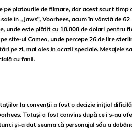
e pe platourile de filmare, dar acest scurt timp a
 sale în „Jaws”, Voorhees, acum în vârstă de 62 d
e, unde este plătit cu 10.000 de dolari pentru fi
pe site-ul Cameo, unde percepe 26 de lire sterli
tări pe zi, mai ales în ocazii speciale. Mesajele s
ială cu fanii.
iilor la convenții a fost o decizie inițial dific
oorhees. Totuși a fost convins după ce i s-au ofer
tunci și-a dat seama că personajul său a dobândi