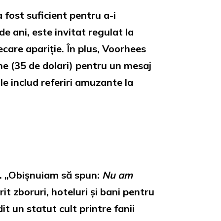
 fost suficient pentru a-i
e ani, este invitat regulat la
ecare apariție. În plus, Voorhees
ne (35 de dolari) pentru un mesaj
ale includ referiri amuzante la
ilă. „Obișnuiam să spun:
Nu am
it zboruri, hoteluri și bani pentru
t un statut cult printre fanii