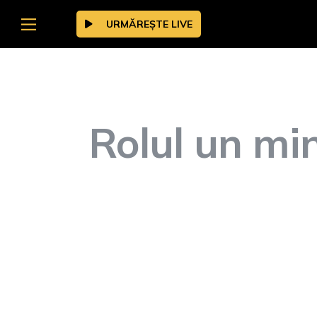
URMĂREȘTE LIVE
Rolul un min