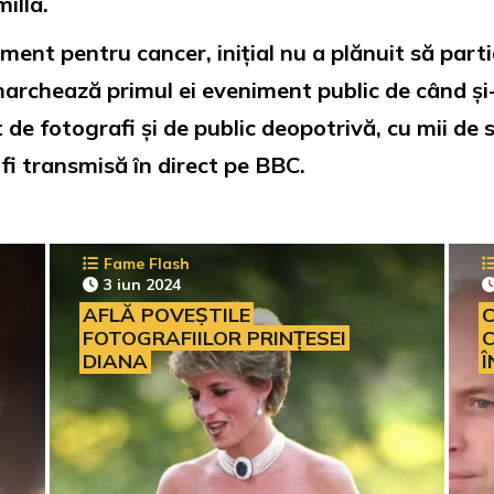
illa.
ament pentru cancer, inițial nu a plănuit să parti
 marchează primul ei eveniment public de când și
de fotografi și de public deopotrivă, cu mii de 
fi transmisă în direct pe BBC.
Fame Flash
3 iun 2024
AFLĂ POVEȘTILE
C
FOTOGRAFIILOR PRINȚESEI
C
DIANA
Î