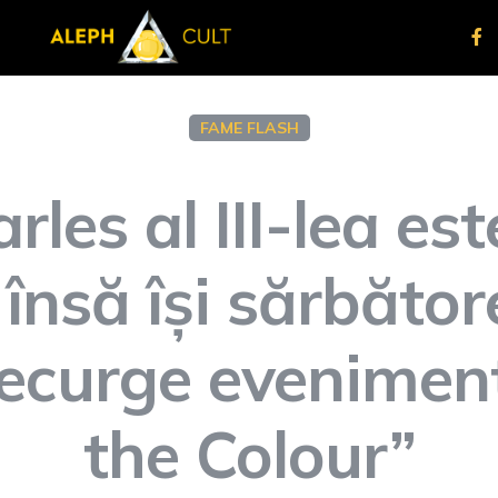
FAME FLASH
les al III-lea es
însă își sărbător
decurge eveniment
the Colour”