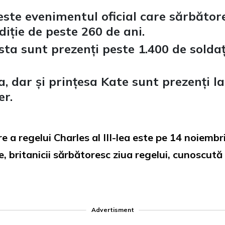
este evenimentul oficial care sărbăto
diție de peste 260 de ani.
ta sunt prezenți peste 1.400 de soldați
ea, dar și prințesa Kate sunt prezenți l
er.
e a regelui Charles al III-lea este pe 14 noiembri
ie, britanicii sărbătoresc ziua regelui, cunoscu
Advertisment