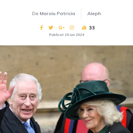
De
Maroiu Patricia
Aleph
33
Publicat 15 iun 2024