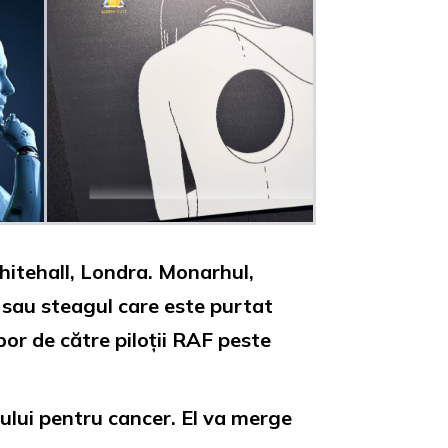
itehall, Londra. Monarhul,
 sau steagul care este purtat
bor de către piloții RAF peste
tului pentru cancer. El va merge