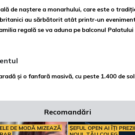
ă de naștere a monarhului, care este o tradiție 
britanici au sărbătorit atât printr-un eveniment 
, familia regală se va aduna pe balconul Palatulu
entul
aradă și o fanfară masivă, cu peste 1.400 de sol
Recomandări
ELE DE MODĂ MIZEAZĂ
ȘEFUL OPEN AI ÎȚI PREZ
ERAR
NOUL TĂU COLEG