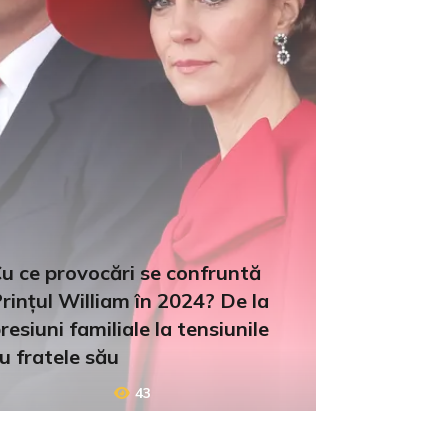
u ce provocări se confruntă
rințul William în 2024? De la
resiuni familiale la tensiunile
u fratele său
43