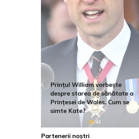
Prințul William vorbește
despre starea de sănătate a
Prințesei de Wales. Cum se
simte Kate?
42
Partenerii noștri