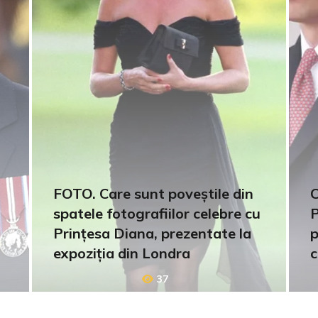
FOTO. Care sunt poveștile din
C
spatele fotografiilor celebre cu
P
Prințesa Diana, prezentate la
p
expoziția din Londra
c
37