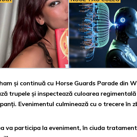
gham și continuă cu Horse Guards Parade din Wh
ează trupele și inspectează culoarea regimentală
cipanți. Evenimentul culminează cu o trecere în z
-lea va participa la eveniment, în ciuda tratamen