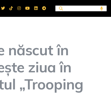
te născut în
ește ziua în
ul „Trooping