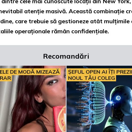
ntre cele mai cunoscute locații din New York, 
 inevitabil atenție masivă. Această combinație c
dine, care trebuie să gestioneze atât mulțimile d
aliile operaționale rămân confidențiale.
Recomandări
ELE DE MODĂ MIZEAZĂ
ȘEFUL OPEN AI ÎȚI PREZ
ERAR
NOUL TĂU COLEG