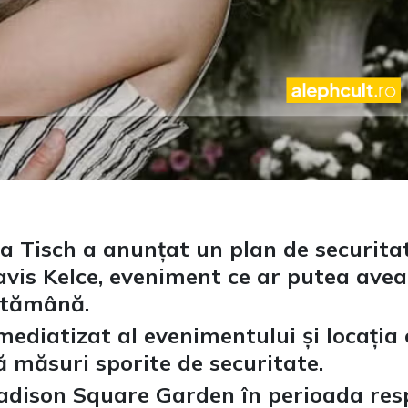
a Tisch a anunțat un plan de securit
Travis Kelce, eveniment ce ar putea ave
ptămână.
ediatizat al evenimentului și locația 
ă măsuri sporite de securitate.
adison Square Garden în perioada resp