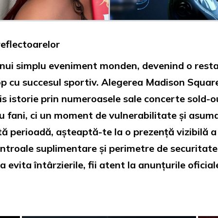
reflectoarelor
ui simplu eveniment monden, devenind o restab
pop cu succesul sportiv. Alegerea Madison Squa
ris istorie prin numeroasele sale concerte sold-
 fani, ci un moment de vulnerabilitate și asuma
erioadă, așteaptă-te la o prezență vizibilă a poli
controale suplimentare și perimetre de securitate
a evita întârzierile, fii atent la anunțurile oficia