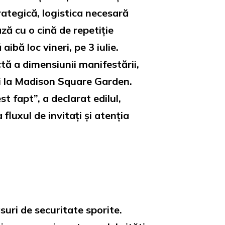
rategică, logistica necesară
ă cu o cină de repetiție
bă loc vineri, pe 3 iulie.
tă a dimensiunii manifestării,
ii la Madison Square Garden.
t fapt”, a declarat edilul,
luxul de invitați și atenția
uri de securitate sporite.