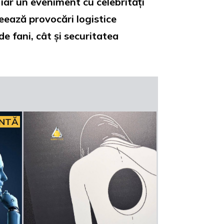
iar un eveniment cu celebrități
reează provocări logistice
e fani, cât și securitatea
INTĂ