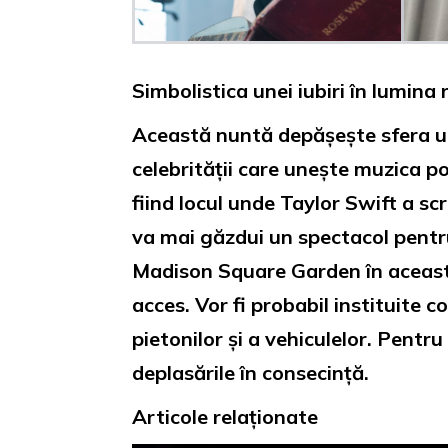
Simbolistica unei iubiri în lumina 
Această nuntă depășește sfera un
celebrității care unește muzica 
fiind locul unde Taylor Swift a sc
va mai găzdui un spectacol pentru
Madison Square Garden în această p
acces. Vor fi probabil instituite 
pietonilor și a vehiculelor. Pentru 
deplasările în consecință.
Articole relaționate