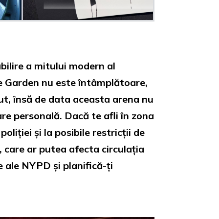
ilire a mitului modern al
re Garden nu este întâmplătoare,
out, însă de data aceasta arena nu
re personală. Dacă te afli în zona
ției și la posibile restricții de
, care ar putea afecta circulația
le ale NYPD și planifică-ți