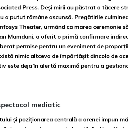
ociated Press. Deși mirii au păstrat o tăcere st
a putut rămâne ascunsă. Pregătirile culmineaz
Infosys Theater, urmând ca marea ceremonie să ai
n Mamdani, a oferit o primă confirmare indirec
liberat permise pentru un eveniment de proporț
istă nimic altceva de împărtășit dincolo de aces
v este deja în alertă maximă pentru a gestiona f
 spectacol mediatic
lui și poziționarea centrală a arenei impun măs