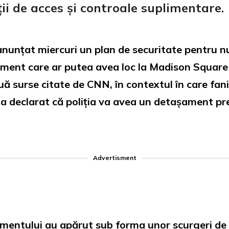
ții de acces și controale suplimentare.
nunțat miercuri un plan de securitate pentru n
eniment care ar putea avea loc la Madison Squa
ă surse citate de CNN, în contextul în care fanii
h a declarat că poliția va avea un detașament pre
Advertisment
mentului au apărut sub forma unor scurgeri de i