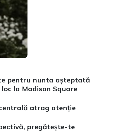
ate pentru nunta așteptată
a loc la Madison Square
centrală atrag atenție
ectivă, pregătește-te