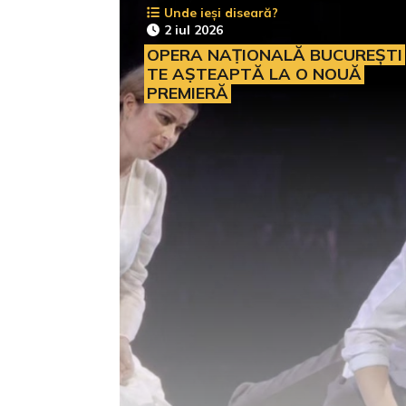
Unde ieși diseară?
2 iul 2026
OPERA NAȚIONALĂ BUCUREȘTI
TE AȘTEAPTĂ LA O NOUĂ
PREMIERĂ