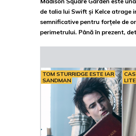
Madison Square Garden este una di
de talia lui Swift și Kelce atrage
semnificative pentru forțele de or
perimetrului. Până în prezent, det
TOM STURRIDGE ESTE IAR
CAS
SANDMAN
LIT