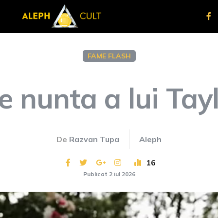
FAME FLASH
 nunta a lui Tay
De
Razvan Tupa
Aleph
16
Publicat 2 iul 2026