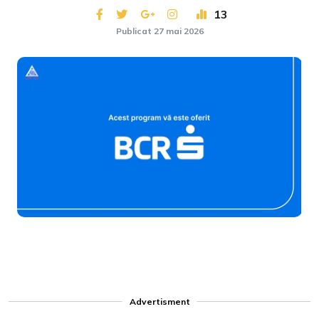
13
Publicat 27 mai 2026
Loaded
:
Unmute
1.35%
Advertisment