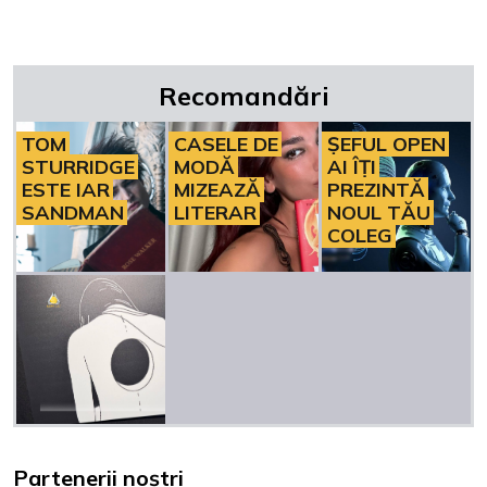
Recomandări
TOM
CASELE DE
ȘEFUL OPEN
STURRIDGE
MODĂ
AI ÎȚI
ESTE IAR
MIZEAZĂ
PREZINTĂ
SANDMAN
LITERAR
NOUL TĂU
COLEG
Partenerii noștri