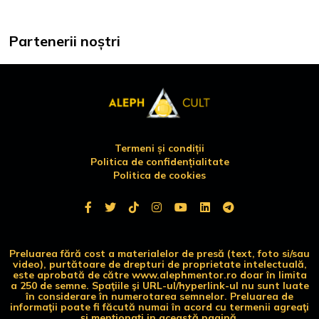
Partenerii noștri
Termeni și condiții
Politica de confidențialitate
Politica de cookies
Preluarea fără cost a materialelor de presă (text, foto si/sau
video), purtătoare de drepturi de proprietate intelectuală,
este aprobată de către www.alephmentor.ro doar în limita
a 250 de semne. Spaţiile şi URL-ul/hyperlink-ul nu sunt luate
în considerare în numerotarea semnelor. Preluarea de
informaţii poate fi făcută numai în acord cu termenii agreaţi
şi menţionaţi in această pagină.