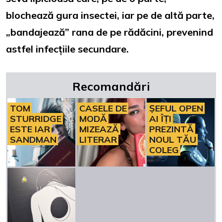
blochează gura insectei, iar pe de altă parte,
„bandajează” rana de pe rădăcini, prevenind
astfel infecțiile secundare.
Recomandări
TOM
CASELE DE
ȘEFUL OPEN
STURRIDGE
MODĂ
AI ÎȚI
ESTE IAR
MIZEAZĂ
PREZINTĂ
SANDMAN
LITERAR
NOUL TĂU
COLEG