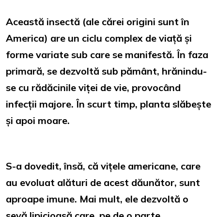
Această insectă (ale cărei origini sunt în
America) are un ciclu complex de viață și
forme variate sub care se manifestă. În faza
primară, se dezvoltă sub pământ, hrănindu-
se cu rădăcinile viței de vie, provocând
infecții majore. În scurt timp, planta slăbește
și apoi moare.
S-a dovedit, însă, că vițele americane, care
au evoluat alături de acest dăunător, sunt
aproape imune. Mai mult, ele dezvoltă o
sevă lipicioasă care, pe de o parte,