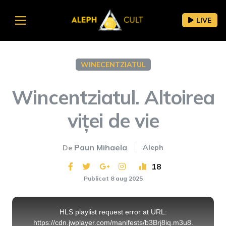
LIVE
WINECENTZIATUL
Wincentziatul. Altoirea
viței de vie
Paun Mihaela
Aleph
De
18
Publicat 8 aug 2025
This
is
a
HLS playlist request error at URL:
modal
window.
https://cdn.jwplayer.com/manifests/b3Brj8iq.m3u8.