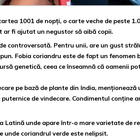
 cartea 1001 de nopți, o carte veche de peste 1.
r fi ajutat un negustor să aibă copii.
 controversată. Pentru unii, are un gust strălu
 săpun. Fobia coriandru este de fapt un fenomen b
ursă genetică, ceea ce înseamnă că oamenii pot f
care pe bază de plante din India, menționează u
e puternice de vindecare. Condimentul conține an
a Latină unde apare într-o mare varietate de reț
 unde coriandrul verde este nelipsit.