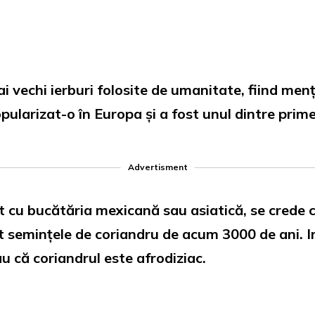
i vechi ierburi folosite de umanitate, fiind menț
ularizat-o în Europa și a fost unul dintre pri
Advertisment
t cu bucătăria mexicană sau asiatică, se crede c
 semințele de coriandru de acum 3000 de ani. Incl
au că coriandrul este afrodiziac.