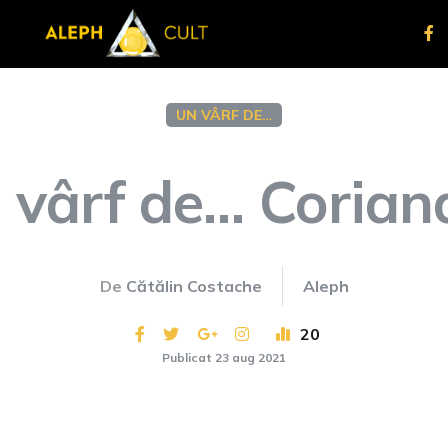
UN VÂRF DE…
 vârf de… Corian
De
Cătălin Costache
Aleph
20
Publicat 23 aug 2021