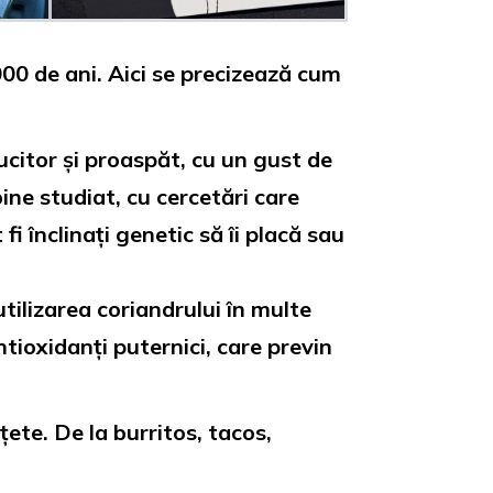
000 de ani. Aici se precizează cum
citor și proaspăt, cu un gust de
ine studiat, cu cercetări care
i înclinați genetic să îi placă sau
tilizarea coriandrului în multe
tioxidanți puternici, care previn
ete. De la burritos, tacos,