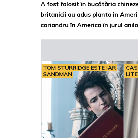
A fost folosit în bucătăria chinez
britanicii au adus planta în Americ
coriandru în America în jurul anil
TOM STURRIDGE ESTE IAR
CAS
SANDMAN
LIT