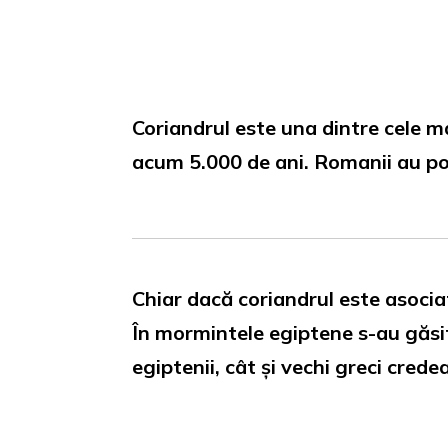
Loaded
:
Unmute
0%
Coriandrul este una dintre cele ma
acum 5.000 de ani. Romanii au pop
Chiar dacă coriandrul este asocia
În mormintele egiptene s-au găsit
egiptenii, cât și vechi greci crede