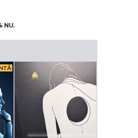
% NU.
INTĂ