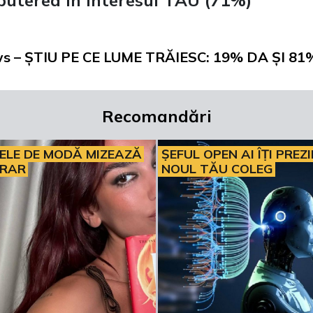
puterea în interesul TĂU (71%)
ews – ȘTIU PE CE LUME TRĂIESC: 19% DA ȘI 81
Recomandări
ELE DE MODĂ MIZEAZĂ
ȘEFUL OPEN AI ÎȚI PREZ
ERAR
NOUL TĂU COLEG