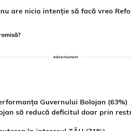
nu are nicio intenție să facă vreo Ref
romisă?
Advertisment
erformanța Guvernului Bolojan (63%)
lojan să reducă deficitul doar prin res