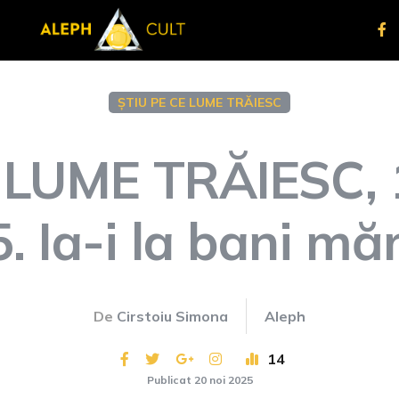
ȘTIU PE CE LUME TRĂIESC
 LUME TRĂIESC, 
. Ia-i la bani măr
De
Cirstoiu Simona
Aleph
14
Publicat 20 noi 2025