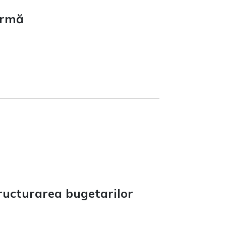
ormă
tructurarea bugetarilor