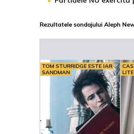
Partidele NU exercită 
Rezultatele sondajului Aleph N
TOM STURRIDGE ESTE IAR
CAS
SANDMAN
LIT