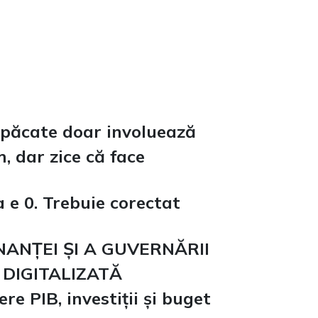
 păcate doar involuează
 dar zice că face
a e 0. Trebuie corectat
NANȚEI ȘI A GUVERNĂRII
Ă DIGITALIZATĂ
 PIB, investiții și buget