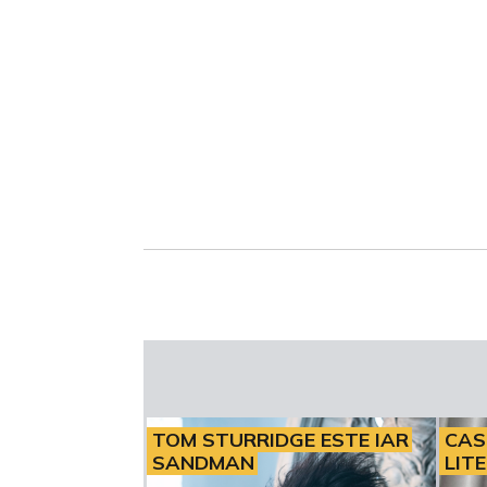
Loaded
:
Unmute
0%
TOM STURRIDGE ESTE IAR
CAS
SANDMAN
LIT