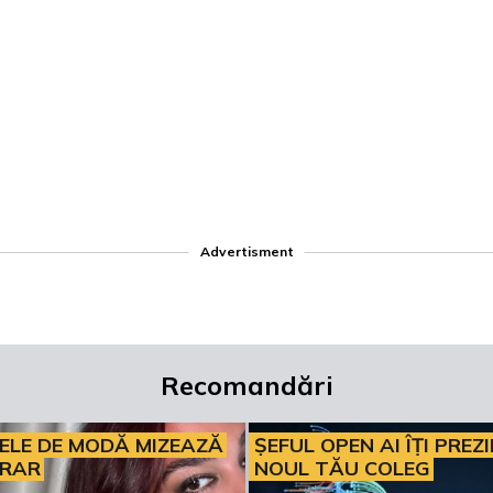
Advertisment
Recomandări
ELE DE MODĂ MIZEAZĂ
ȘEFUL OPEN AI ÎȚI PREZ
ERAR
NOUL TĂU COLEG