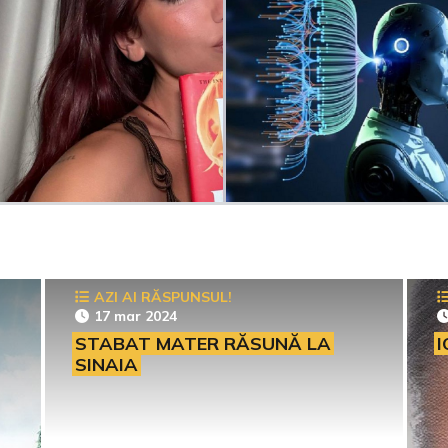
AZI AI RĂSPUNSUL!
17 mar 2024
STABAT MATER RĂSUNĂ LA
I
SINAIA