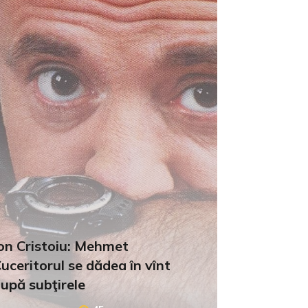
on Cristoiu: Mehmet
uceritorul se dădea în vînt
upă subţirele