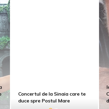
a
I
o
Concertul de la Sinaia care te
C
duce spre Postul Mare
d