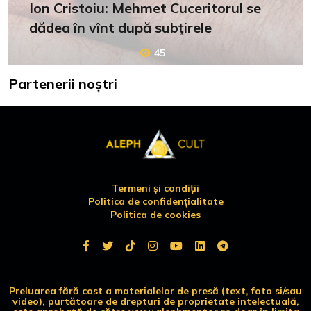
Ion Cristoiu: Mehmet Cuceritorul se
dădea în vînt după subţirele
45
Partenerii noștri
Termeni și condiții
Politica de confidențialitate
Politica de cookies
Preluarea fără cost a materialelor de presă (text, foto si/sau
video), purtătoare de drepturi de proprietate intelectuală,