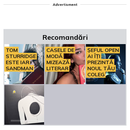
Advertisment
Recomandări
TOM
CASELE DE
ȘEFUL OPEN
STURRIDGE
MODĂ
AI ÎȚI
ESTE IAR
MIZEAZĂ
PREZINTĂ
SANDMAN
LITERAR
NOUL TĂU
COLEG