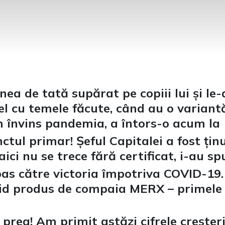
nea de tată supărat pe copiii lui și le-
 el cu temele făcute, când au o variant
 învins pandemia, a întors-o acum la 
ctul primar! Șeful Capitalei a fost ți
ici nu se trece fără certificat, i-au sp
as către victoria împotriva COVID-19.
d produs de compaia MERX – primele 50
prea! Am primit astăzi cifrele creșter