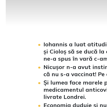
Iohannis a luat atitudi
și Cioloș să se ducă la
ne-a spus în vară c-am
Nicușor n-a avut instin
că nu s-a vaccinat! Pe a
Și lumea face marele p
medicamentul anticovi
livrate Londrei.
Economia duduie și nu 