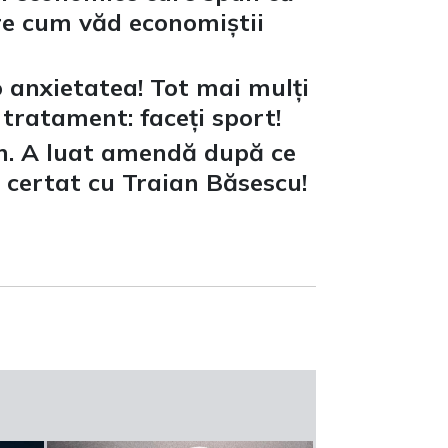
pre cum văd economiștii
o anxietatea! Tot mai mulți
 tratament: faceți sport!
an. A luat amendă după ce
a certat cu Traian Băsescu!