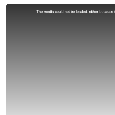
This
is
a
The media could not be loaded, either because t
modal
window.