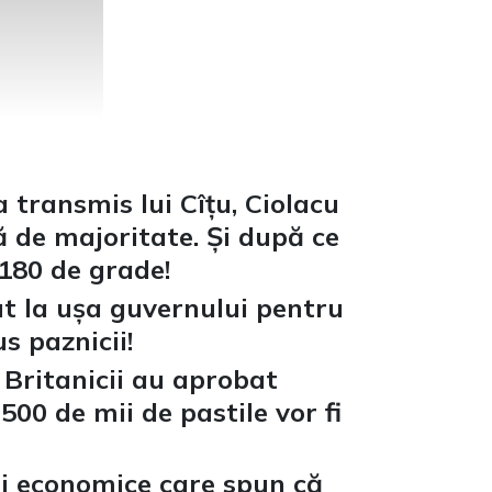
a transmis lui Cîțu, Ciolacu
ă de majoritate. Și după ce
180 de grade!
nut la ușa guvernului pentru
us paznicii!
 Britanicii au aprobat
0 de mii de pastile vor fi
ii economice care spun că