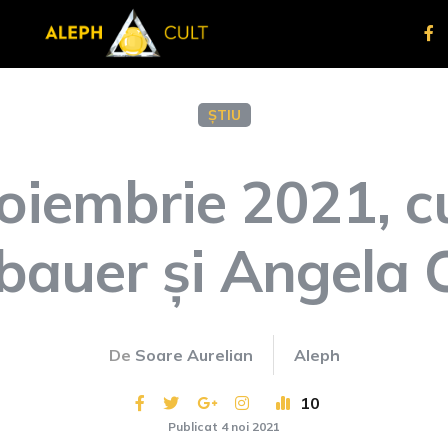
ȘTIU
noiembrie 2021, 
bauer și Angela 
De
Soare Aurelian
Aleph
10
Publicat 4 noi 2021