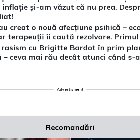
 inflație și-am văzut că nu prea. Des
iat!
au creat o nouă afecțiune psihică – ec
r terapeuții îi caută rezolvare. Primul
 rasism cu Brigitte Bardot în prim pl
gă – ceva mai rău decât atunci când s-
Advertisment
Recomandări