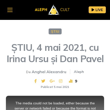
LIVE
ȘTIU
ȘTIU, 4 mai 2021, cu
Irina Ursu și Dan Pavel
Anghel Alexandru
Aleph
De
9
Publicat 5 mai 2021
This
is
a
The media could not be loaded, either because the
modal
window.
server or network failed or because the format is not