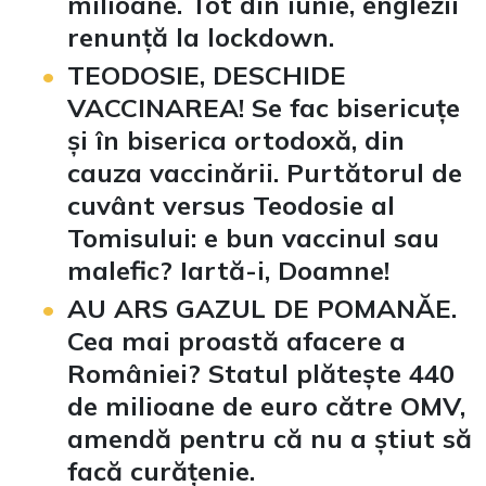
milioane. Tot din iunie, englezii
renunță la lockdown.
TEODOSIE, DESCHIDE
VACCINAREA! Se fac bisericuțe
și în biserica ortodoxă, din
cauza vaccinării. Purtătorul de
cuvânt versus Teodosie al
Tomisului: e bun vaccinul sau
malefic? Iartă-i, Doamne!
AU ARS GAZUL DE POMANĂE.
Cea mai proastă afacere a
României? Statul plătește 440
de milioane de euro către OMV,
amendă pentru că nu a știut să
facă curățenie.