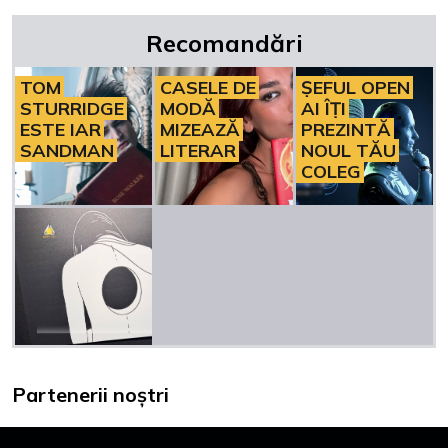
Recomandări
TOM
CASELE DE
ȘEFUL OPEN
STURRIDGE
MODĂ
AI ÎȚI
ESTE IAR
MIZEAZĂ
PREZINTĂ
SANDMAN
LITERAR
NOUL TĂU
COLEG
Partenerii noștri