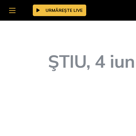
URMĂREȘTE LIVE
ŞTIU, 4 iun