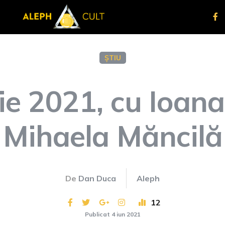
ȘTIU
ie 2021, cu Ioana
Mihaela Măncilă
De
Dan Duca
Aleph
12
Publicat 4 iun 2021