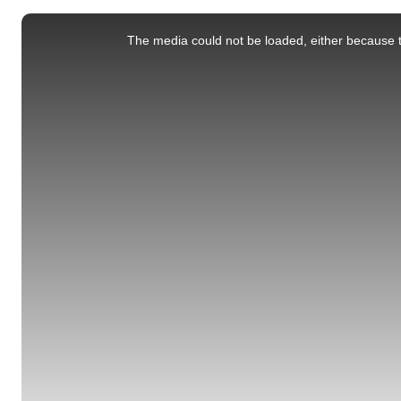
This
is
a
The media could not be loaded, either because t
modal
window.