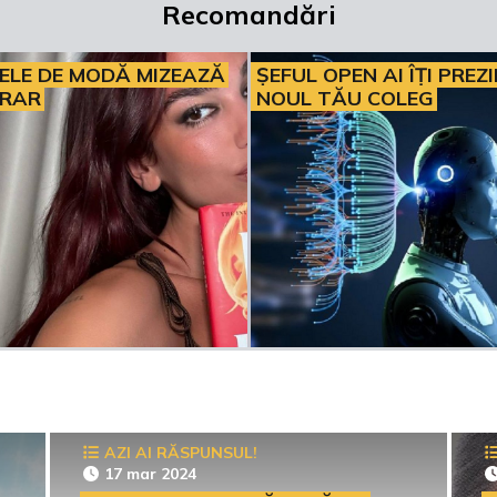
Recomandări
ELE DE MODĂ MIZEAZĂ
ȘEFUL OPEN AI ÎȚI PREZ
ERAR
NOUL TĂU COLEG
AZI AI RĂSPUNSUL!
17 mar 2024