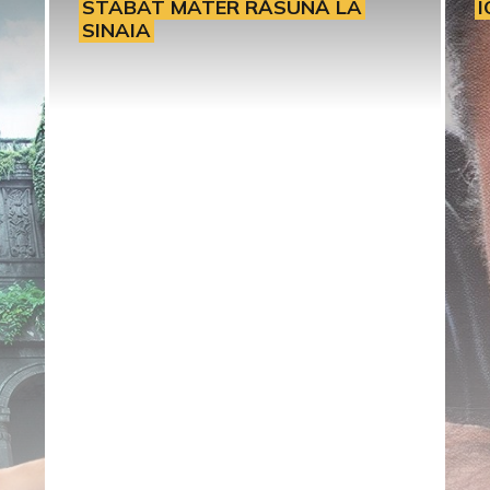
STABAT MATER RĂSUNĂ LA
I
SINAIA