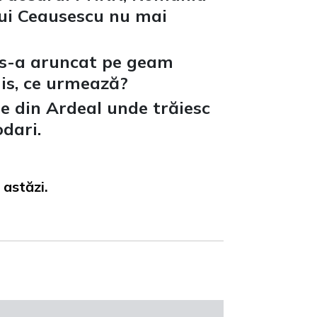
 lui Ceausescu nu mai
a s-a aruncat pe geam
mis, ce urmează?
ele din Ardeal unde trăiesc
dari.
 astăzi.