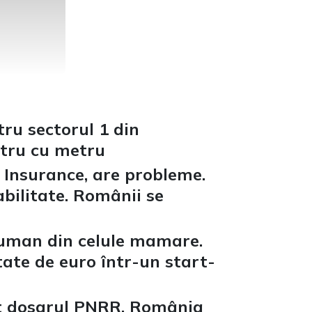
tru sectorul 1 din
etru cu metru
Insurance, are probleme.
bilitate. Românii se
 uman din celule mamare.
tate de euro într-un start-
st dosarul PNRR, România