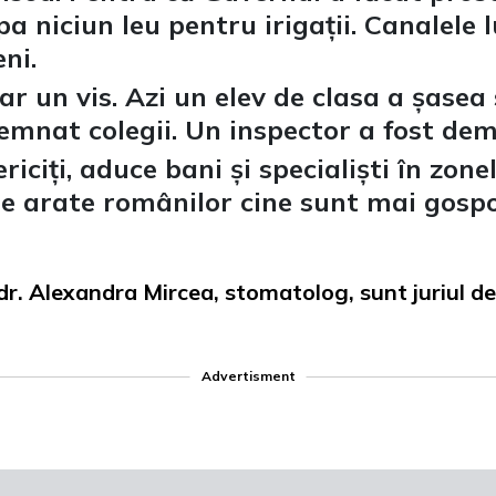
pa niciun leu pentru irigații. Canalele
ni.
r un vis. Azi un elev de clasa a șase
emnat colegii. Un inspector a fost de
iciți, aduce bani și specialiști în zon
le arate românilor cine sunt mai gospo
r. Alexandra Mircea, stomatolog, sunt juriul de
Advertisment