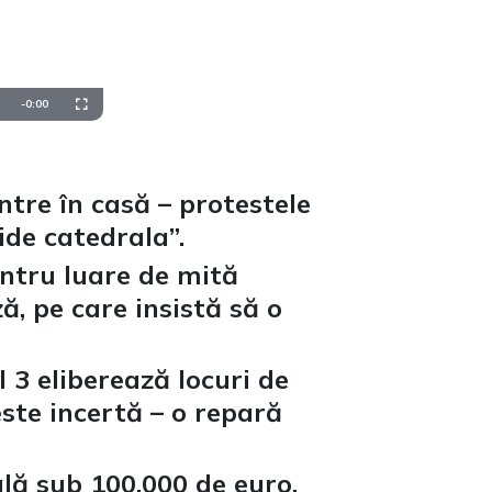
Remaining
-
0:00
Fullscreen
Time
tre în casă – protestele
ide catedrala”.
entru luare de mită
, pe care insistă să o
l 3 eliberează locuri de
este incertă – o repară
lă sub 100.000 de euro,