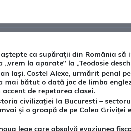
aștepte ca supărații din România să in
la „vrem la aparate” la „Teodosie desch
ean Iași, Costel Alexe, urmărit penal p
a mai bătut o dată joc de limba engleză
 accent de repetarea clasei.
oria civilizației la Bucuresti – sectoru
mvai și o groapă de pe Calea Griviței 
oua lege care absolvă evaziunea fisca