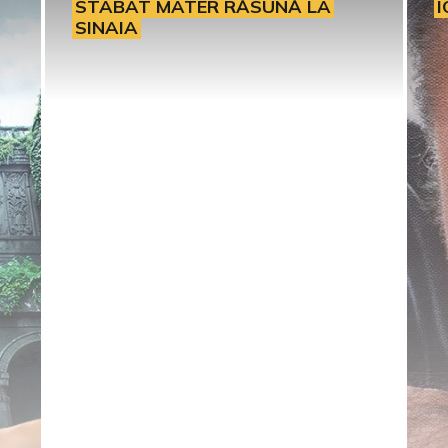
STABAT MATER RĂSUNĂ LA
I
SINAIA