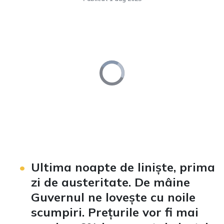
Video
Player
is
loading.
Loaded
:
Unmute
0%
Ultima noapte de liniște, prima
zi de austeritate. De mâine
Guvernul ne lovește cu noile
scumpiri. Prețurile vor fi mai