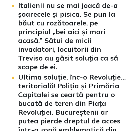
Italienii nu se mai joacă de-a
șoarecele și pisica. Se pun la
băut cu rozătoarele, pe
principiul „bei aici și mori
acasă.” Sătui de micii
invadatori, locuitorii din
Treviso au găsit soluția ca să
scape de ei.
Ultima soluție, înc-o Revoluție…
teritorială! Poliția și Primăria
Capitalei se ceartă pentru o
bucată de teren din Piața
Revoluției. Bucureștenii ar
putea pierde dreptul de acces
într-o zonă emblematică din