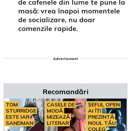
de cafenele din lume te pune la
masă: vrea înapoi momentele
de socializare, nu doar
comenzile rapide.
Advertisment
Recomandări
TOM
CASELE DE
ȘEFUL OPEN
STURRIDGE
MODĂ
AI ÎȚI
ESTE IAR
MIZEAZĂ
PREZINTĂ
SANDMAN
LITERAR
NOUL TĂU
COLEG