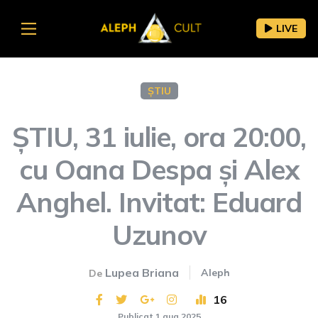
LIVE
ȘTIU
ȘTIU, 31 iulie, ora 20:00,
cu Oana Despa și Alex
Anghel. Invitat: Eduard
Uzunov
Lupea Briana
Aleph
De
16
Publicat 1 aug 2025