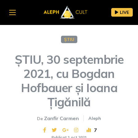
LIVE
ȘTIU
ȘTIU, 30 septembrie
2021, cu Bogdan
Hofbauer și Ioana
Țigănilă
Zanfir Carmen
Aleph
De
7
Publicat 1 oct 2021