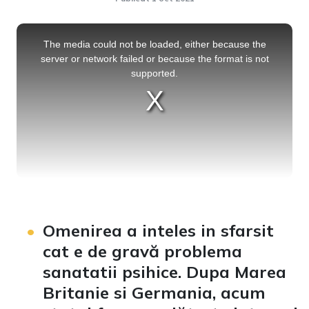
This
is
a
The media could not be loaded, either because the
modal
window.
server or network failed or because the format is not
supported.
Omenirea a inteles in sfarsit
cat e de gravă problema
sanatatii psihice. Dupa Marea
Britanie si Germania, acum