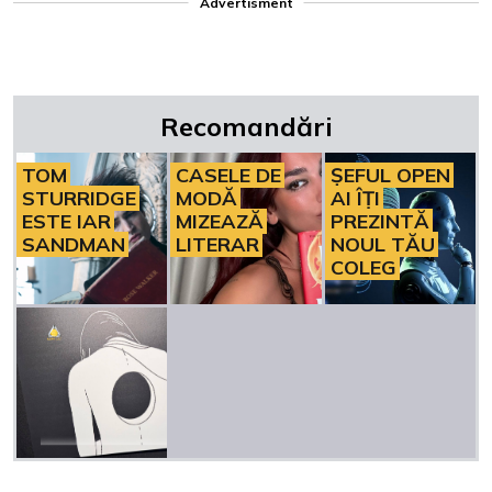
Advertisment
Recomandări
TOM
CASELE DE
ȘEFUL OPEN
STURRIDGE
MODĂ
AI ÎȚI
ESTE IAR
MIZEAZĂ
PREZINTĂ
SANDMAN
LITERAR
NOUL TĂU
COLEG