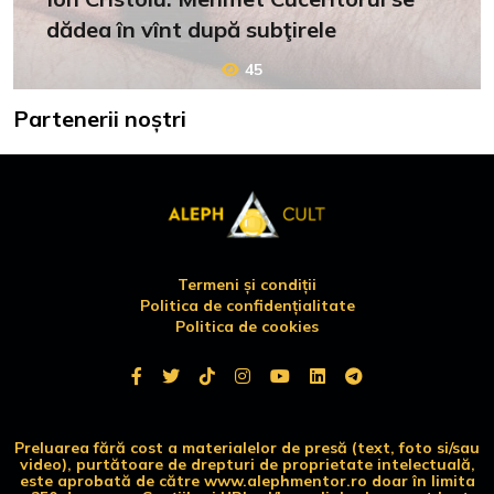
dădea în vînt după subţirele
45
Partenerii noștri
Termeni și condiții
Politica de confidențialitate
Politica de cookies
Preluarea fără cost a materialelor de presă (text, foto si/sau
video), purtătoare de drepturi de proprietate intelectuală,
este aprobată de către www.alephmentor.ro doar în limita