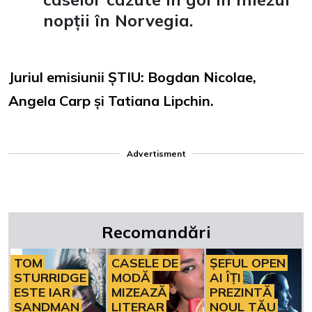
nopții în Norvegia.
Juriul emisiunii ȘTIU: Bogdan Nicolae,
Angela Carp și Tatiana Lipchin.
Advertisment
Recomandări
TOM
CASELE DE
ȘEFUL OPEN
STURRIDGE
MODĂ
AI ÎȚI
ESTE IAR
MIZEAZĂ
PREZINTĂ
SANDMAN
LITERAR
NOUL TĂU