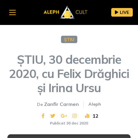
LIVE
ȘTIU
ȘTIU, 30 decembrie
2020, cu Felix Drăghici
și Irina Ursu
Zanfir Carmen
Aleph
De
12
Publicat 30 dec 2020
This