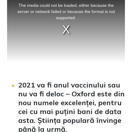
is
a
The media could not be loaded, either because the
modal
window.
server or network failed or because the format is not
supported.
2021 va fi anul vaccinului sau
nu va fi deloc – Oxford este din
nou numele excelenței, pentru
cei cu mai puțini bani de data
asta. Știința populară învinge
până la urmă.