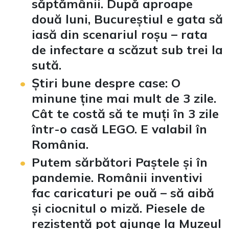
săptămânii. După aproape
două luni, Bucureștiul e gata să
iasă din scenariul roșu – rata
de infectare a scăzut sub trei la
sută.
Știri bune despre case: O
minune ține mai mult de 3 zile.
Cât te costă să te muți în 3 zile
într-o casă LEGO. E valabil în
România.
Putem sărbători Paștele și în
pandemie. Românii inventivi
fac caricaturi pe ouă – să aibă
și ciocnitul o miză. Piesele de
rezistență pot ajunge la Muzeul