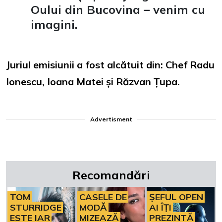
Oului din Bucovina – venim cu
imagini.
Juriul emisiunii a fost alcătuit din: Chef Radu
Ionescu, Ioana Matei și Răzvan Țupa.
Advertisment
Recomandări
TOM
CASELE DE
ȘEFUL OPEN
STURRIDGE
MODĂ
AI ÎȚI
ESTE IAR
MIZEAZĂ
PREZINTĂ