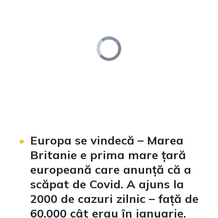
Video
Player
is
loading.
Loaded
:
Unmute
0%
Europa se vindecă – Marea
Britanie e prima mare țară
europeană care anunță că a
scăpat de Covid. A ajuns la
2000 de cazuri zilnic – față de
60.000 cât erau în ianuarie.