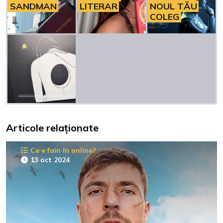
SANDMAN
LITERAR
NOUL TĂU
COLEG
Articole relaționate
Ce e fain în online?
13 oct 2024