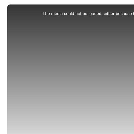
This
is
a
The media could not be loaded, either because t
modal
window.