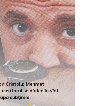
on Cristoiu: Mehmet
uceritorul se dădea în vînt
upă subţirele
45