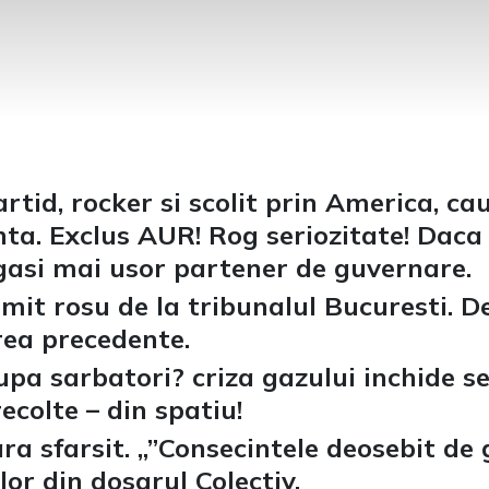
rtid, rocker si scolit prin America, c
ta. Exclus AUR! Rog seriozitate! Daca
 gasi mai usor partener de guvernare.
imit rosu de la tribunalul Bucuresti. D
crea precedente.
a sarbatori? criza gazului inchide se
recolte – din spatiu!
ra sfarsit. „”Consecintele deosebit de
or din dosarul Colectiv.