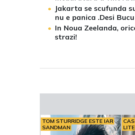
Jakarta se scufunda su
nu e panica .Desi Bucur
In Noua Zeelanda, ori
strazi!
TOM STURRIDGE ESTE IAR
CAS
SANDMAN
LIT