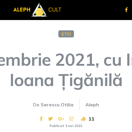
ȘTIU
embrie 2021, cu I
Ioana Țigănilă
De
Serescu Otilia
Aleph
11
Publicat 3 noi 2021