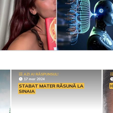
AZI AI RĂSPUNSUL!
17 mar 2024
STABAT MATER RĂSUNĂ LA
I
SINAIA