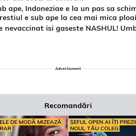
b ape, Indoneziae e la un pas sa schi
estiul e sub ape la cea mai mica ploai
ce nevaccinat isi gaseste NASHUL! Umb
Advertisment
Recomandări
ELE DE MODĂ MIZEAZĂ
ȘEFUL OPEN AI ÎȚI PREZ
ERAR
NOUL TĂU COLEG