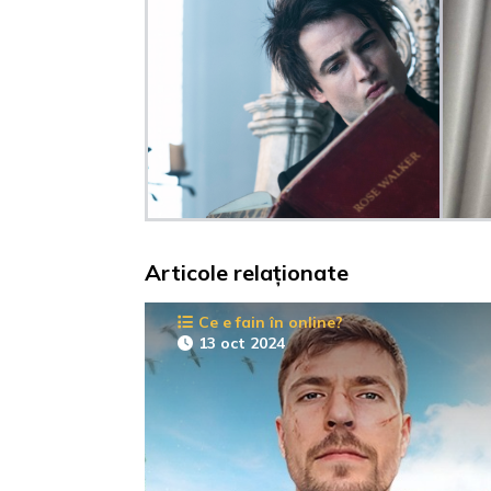
Articole relaționate
Ce e fain în online?
13 oct 2024