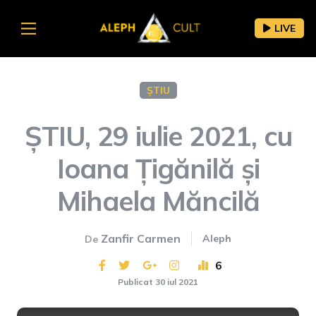
LIVE
ȘTIU
ȘTIU, 29 iulie 2021, cu
Ioana Țigănilă și
Mihaela Măncilă
Zanfir Carmen
Aleph
De
6
Publicat 30 iul 2021
This