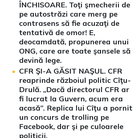
ÎNCHISOARE.
Toţi şmecherii de
pe autostrăzi care merg pe
contrasens să fie acuzaţi de
tentativă de omor! E,
deocamdată, propunerea unui
ONG, care are toate şansele să
devină lege.
CFR ŞI-A GĂSIT NAŞUL.
CFR
reaprinde războiul politic Cîţu-
Drulă. „Dacă directorul CFR ar
fi lucrat la Guvern, acum era
acasă”. Replica lui Cîţu a pornit
un concurs de trolling pe
Facebook, dar şi pe culoarele
politicii.