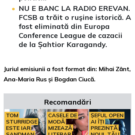
NU E BANC LA RADIO EREVAN.
FCSB a trăit o ruşine istorică. A
fost eliminată din Europa
Conference League de cazacii
de la Șahtior Karagandy.
Juriul emisiunii a fost format din: Mihai Zânt,
Ana-Maria Rus și Bogdan Ciucă.
Recomandări
TOM
CASELE DE
ȘEFUL OPEN
STURRIDGE
MODĂ
AI ÎȚI
ESTE IAR
MIZEAZĂ
PREZINTĂ
SANDMAN
LITERAR
NOUL TĂU