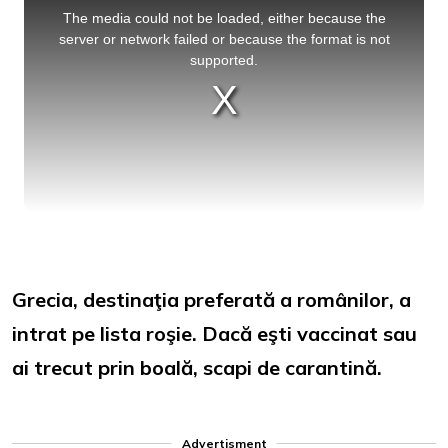
is
a
The media could not be loaded, either because the
modal
window.
server or network failed or because the format is not
supported.
Grecia, destinaţia preferată a românilor, a
intrat pe lista roşie. Dacă eşti vaccinat sau
ai trecut prin boală, scapi de carantină.
Advertisment