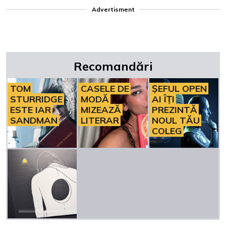
Advertisment
Recomandări
TOM
CASELE DE
ȘEFUL OPEN
STURRIDGE
MODĂ
AI ÎȚI
ESTE IAR
MIZEAZĂ
PREZINTĂ
SANDMAN
LITERAR
NOUL TĂU
COLEG