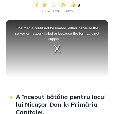
8
Publicat 28 oct 2025
This
is
a
The media could not be loaded, either because the
modal
window.
server or network failed or because the format is not
supported.
A început bătălia pentru locul
lui Nicușor Dan la Primăria
Capitalei.