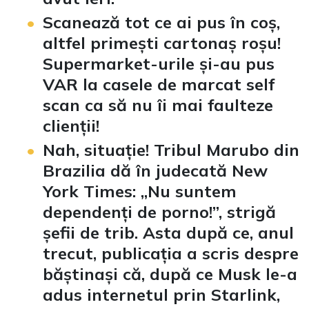
Scanează tot ce ai pus în coș,
altfel primești cartonaș roșu!
Supermarket-urile și-au pus
VAR la casele de marcat self
scan ca să nu îi mai faulteze
clienții!
Nah, situație! Tribul Marubo din
Brazilia dă în judecată New
York Times: „Nu suntem
dependenți de porno!”, strigă
șefii de trib. Asta după ce, anul
trecut, publicația a scris despre
băștinași că, după ce Musk le-a
adus internetul prin Starlink,