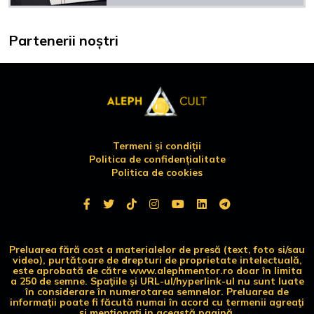
Partenerii noștri
Termeni și condiții
Politica de confidențialitate
Politica de cookies
Preluarea fără cost a materialelor de presă (text, foto si/sau
video), purtătoare de drepturi de proprietate intelectuală,
este aprobată de către www.alephmentor.ro doar în limita
a 250 de semne. Spaţiile şi URL-ul/hyperlink-ul nu sunt luate
în considerare în numerotarea semnelor. Preluarea de
informaţii poate fi făcută numai în acord cu termenii agreaţi
şi menţionaţi in această pagină.