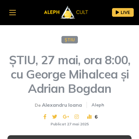
LIVE
ȘTIU
ȘTIU, 27 mai, ora 8:00,
cu George Mihalcea și
Adrian Bogdan
Alexandru Ioana
Aleph
De
6
Publicat 27 mai 2025
This