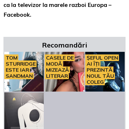
ca la televizor la marele razboi Europa –
Facebook.
Recomandări
TOM
CASELE DE
ȘEFUL OPEN
STURRIDGE
MODĂ
AI ÎȚI
ESTE IAR
MIZEAZĂ
PREZINTĂ
SANDMAN
LITERAR
NOUL TĂU
COLEG