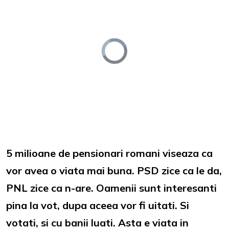
Video
Player
is
loading.
Loaded
:
Unmute
0%
5 milioane de pensionari romani viseaza ca
vor avea o viata mai buna. PSD zice ca le da,
PNL zice ca n-are. Oamenii sunt interesanti
pina la vot, dupa aceea vor fi uitati. Si
votati, si cu banii luati. Asta e viata in