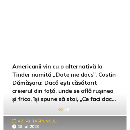
Americanii vin cu o alternativă la
Tinder numită „Date me docs”. Costin
Dămășaru: Dacă ești căsătorit
creierul din față, unde se află rușinea
și frica, își spune să stai, „Ce faci dacă
te prinde nevasta?”
38
AZI AI RĂSPUNSUL!
19 iul 2023