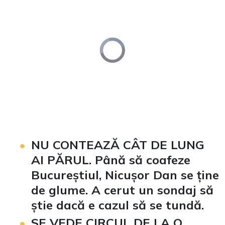
Video
Player
is
loading.
Loaded
:
Unmute
0%
NU CONTEAZĂ CÂT DE LUNG
AI PĂRUL. Până să coafeze
Bucureștiul, Nicușor Dan se ține
de glume. A cerut un sondaj să
știe dacă e cazul să se tundă.
SE VEDE CIRCUL DE LA O