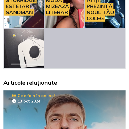
STURRIDGE
MODĂ
AI ÎȚI
ESTE IAR
MIZEAZĂ
PREZINTĂ
SANDMAN
LITERAR
NOUL TĂU
COLEG
Articole relaționate
Ce e fain în online?
13 oct 2024