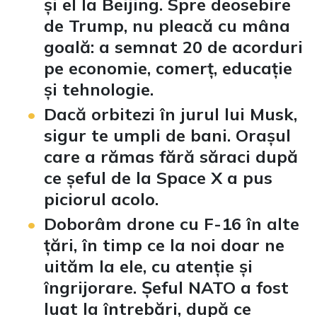
și el la Beijing. Spre deosebire
de Trump, nu pleacă cu mâna
goală: a semnat 20 de acorduri
pe economie, comerț, educație
și tehnologie.
Dacă orbitezi în jurul lui Musk,
sigur te umpli de bani. Orașul
care a rămas fără săraci după
ce șeful de la Space X a pus
piciorul acolo.
Doborâm drone cu F-16 în alte
țări, în timp ce la noi doar ne
uităm la ele, cu atenție și
îngrijorare. Șeful NATO a fost
luat la întrebări, după ce