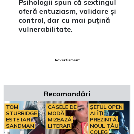
Psihologii spun că sextingul
oferă entuziasm, validare și
control, dar cu mai puțină
vulnerabilitate.
Advertisment
Recomandări
TOM
CASELE DE
ȘEFUL OPEN
STURRIDGE
MODĂ
AI ÎȚI
ESTE IAR
MIZEAZĂ
PREZINTĂ
SANDMAN
LITERAR
NOUL TĂU
COLEG