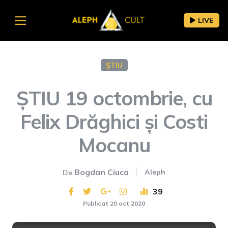
LIVE
ȘTIU
ȘTIU 19 octombrie, cu
Felix Drăghici și Costi
Mocanu
Bogdan Ciuca
Aleph
De
39
Publicat 20 oct 2020
This