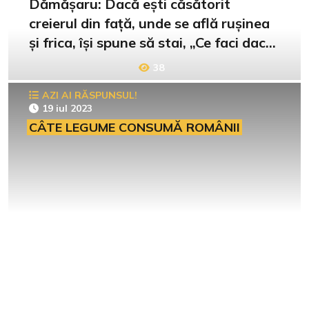
Dămășaru: Dacă ești căsătorit
creierul din față, unde se află rușinea
și frica, își spune să stai, „Ce faci dacă
te prinde nevasta?”
38
AZI AI RĂSPUNSUL!
19 iul 2023
CÂTE LEGUME CONSUMĂ ROMÂNII