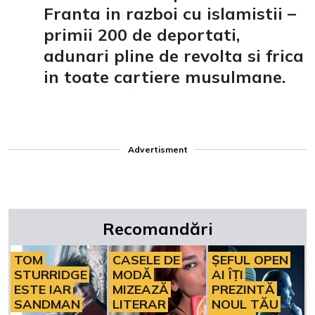
Franta in razboi cu islamistii –
primii 200 de deportati,
adunari pline de revolta si frica
in toate cartiere musulmane.
Advertisment
Recomandări
TOM
CASELE DE
ȘEFUL OPEN
STURRIDGE
MODĂ
AI ÎȚI
ESTE IAR
MIZEAZĂ
PREZINTĂ
SANDMAN
LITERAR
NOUL TĂU