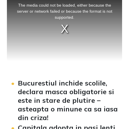
is
a
The media could not be loaded, either because the
modal
window.
server or network failed or because the format is not
supported.
Bucurestiul inchide scolile,
declara masca obligatorie si
este in stare de plutire –
asteapta o minune ca sa iasa
din criza!
Capitala adopta in pasi lenti