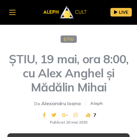
LIVE
ȘTIU
ȘTIU, 19 mai, ora 8:00,
cu Alex Anghel și
Mădălin Mihai
Alexandru Ioana
Aleph
De
7
Publicat 20 mai 2025
This