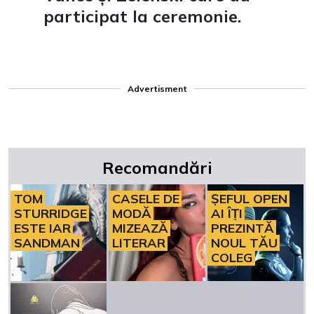
participat la ceremonie.
Advertisment
Recomandări
TOM
CASELE DE
ȘEFUL OPEN
STURRIDGE
MODĂ
AI ÎȚI
ESTE IAR
MIZEAZĂ
PREZINTĂ
SANDMAN
LITERAR
NOUL TĂU
COLEG