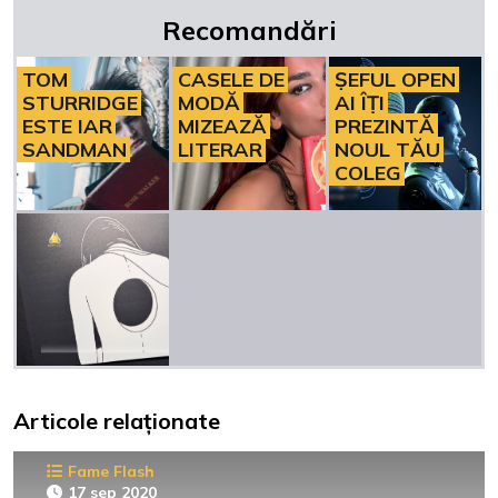
Recomandări
TOM
CASELE DE
ȘEFUL OPEN
STURRIDGE
MODĂ
AI ÎȚI
ESTE IAR
MIZEAZĂ
PREZINTĂ
SANDMAN
LITERAR
NOUL TĂU
COLEG
Articole relaționate
Fame Flash
17 sep 2020