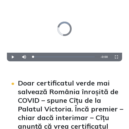
Video
Player
is
loading.
Remaining
-
0:00
Loaded
:
Play
Mute
Fullscre
0%
Time
Doar certificatul verde mai
salvează România înroșită de
COVID – spune Cîțu de la
Palatul Victoria. Încă premier –
chiar dacă interimar – Cîțu
anunță că vrea certificatul