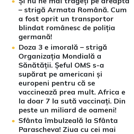
Și nu ne mai trageți pe dreapta
– strigă Armata Română. Cum
a fost oprit un transportor
blindat românesc de poliția
germană!
Doza 3 e imorală – strigă
Organizația Mondială a
Sănătății. Șeful OMS s-a
supărat pe americani și
europeni pentru că se
vaccinează prea mult. Africa e
la doar 7 la sută vaccinați. Din
peste un miliard de oameni!
Sfânta îmbulzeală la Sfânta
Parascheva! Ziua cu cei mai