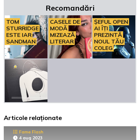
Recomandări
TOM
CASELE DE
ȘEFUL OPEN
STURRIDGE
MODĂ
AI ÎȚI
ESTE IAR
MIZEAZĂ
PREZINTĂ
SANDMAN
LITERAR
NOUL TĂU
COLEG
Articole relaționate
Fame Flash
4 aug 2023