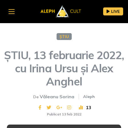
LIVE
ȘTIU
ȘTIU, 13 februarie 2022,
cu Irina Ursu și Alex
Anghel
Văleanu Sorina
Aleph
De
13
Publicat 13 feb 2022
This