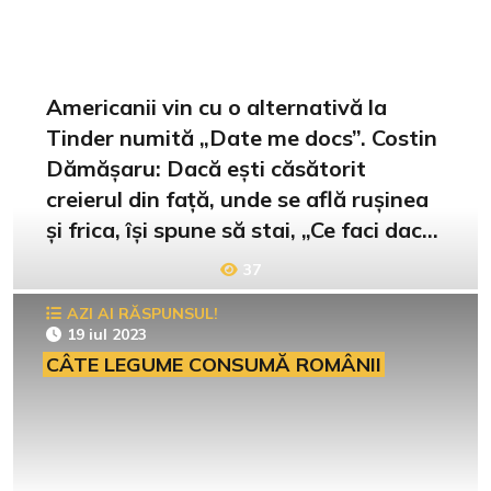
Americanii vin cu o alternativă la
Tinder numită „Date me docs”. Costin
Dămășaru: Dacă ești căsătorit
creierul din față, unde se află rușinea
și frica, își spune să stai, „Ce faci dacă
te prinde nevasta?”
37
AZI AI RĂSPUNSUL!
19 iul 2023
CÂTE LEGUME CONSUMĂ ROMÂNII