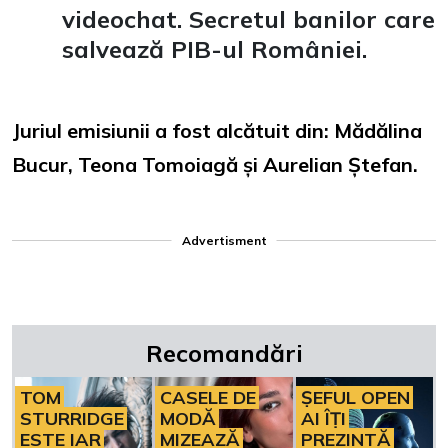
videochat. Secretul banilor care
salvează PIB-ul României.
Juriul emisiunii a fost alcătuit din: Mădălina
Bucur, Teona Tomoiagă și Aurelian Ștefan.
Advertisment
Recomandări
TOM
CASELE DE
ȘEFUL OPEN
STURRIDGE
MODĂ
AI ÎȚI
ESTE IAR
MIZEAZĂ
PREZINTĂ