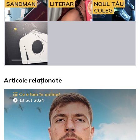
SANDMAN
LITERAR
NOUL TĂU
COLEG
Articole relaționate
Ce e fain în online?
13 oct 2024