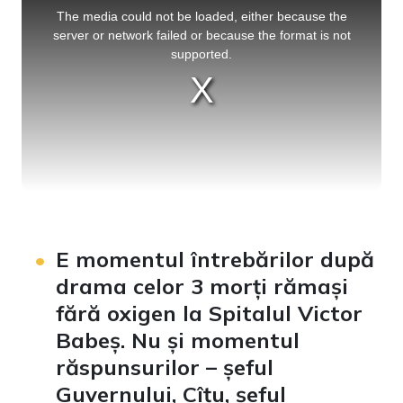
is
a
The media could not be loaded, either because the
modal
window.
server or network failed or because the format is not
supported.
E momentul întrebărilor după
drama celor 3 morți rămași
fără oxigen la Spitalul Victor
Babeș. Nu și momentul
răspunsurilor – șeful
Guvernului, Cîțu, șeful