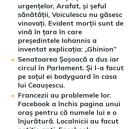
urgențelor, Arafat, și șeful
sănătății, Voiculescu nu găsesc
vinovați. Evident morții sunt de
vină în țara în care
președintele Iohannis a
inventat explicația: „Ghinion”
Senatoarea Șoșoacă a dus iar
circul în Parlament. Și l-a facut
pe soțul ei bodyguard în casa
lui Ceaușescu.
Francezii au problemele lor.
Facebook a închis pagina unui
oraș pentru că numele lui e o
înjurătură. Localnicii au facut