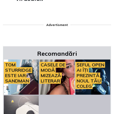
Advertisment
Recomandări
TOM
CASELE DE
ȘEFUL OPEN
STURRIDGE
MODĂ
AI ÎȚI
ESTE IAR
MIZEAZĂ
PREZINTĂ
SANDMAN
LITERAR
NOUL TĂU
COLEG