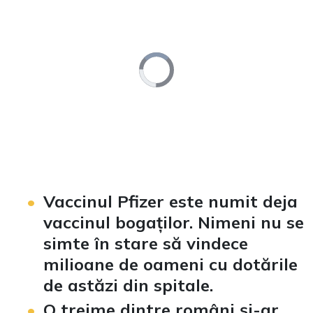
Video
Player
is
loading.
Loaded
:
Unmute
0%
Vaccinul Pfizer este numit deja
vaccinul bogaților. Nimeni nu se
simte în stare să vindece
milioane de oameni cu dotările
de astăzi din spitale.
O treime dintre români și-ar