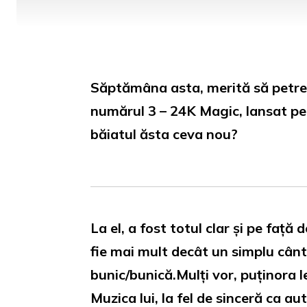
Săptămâna asta, merită să petreci
numărul 3 – 24K Magic, lansat pe
băiatul ăsta ceva nou?
La el, a fost totul clar și pe față
fie mai mult decât un simplu cântă
bunic/bunică.Mulți vor, puținora le
Muzica lui, la fel de sinceră ca au