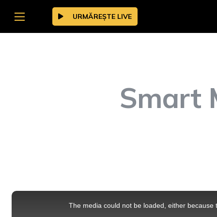
URMĂREȘTE LIVE
Smart M
This
is
a
The media could not be loaded, either because t
modal
window.