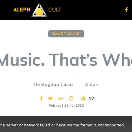
SMART MUSIC
usic. That’s Wha
De
Bogdan Ciuca
Aleph
12
Publicat 13 noi 2020
he server or network failed or because the format is not supported.