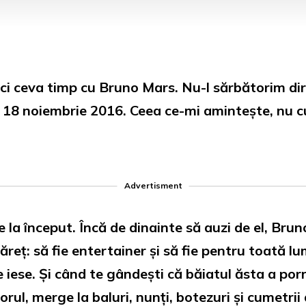
 ceva timp cu Bruno Mars. Nu-l sărbătorim direc
 18 noiembrie 2016. Ceea ce-mi amintește, nu cu
Advertisment
 de la început. Încă de dinainte să auzi de el, Br
reț: să fie entertainer și să fie pentru toată lum
 iese. Și când te gândești că băiatul ăsta a porni
torul, merge la baluri, nunți, botezuri și cumetrii