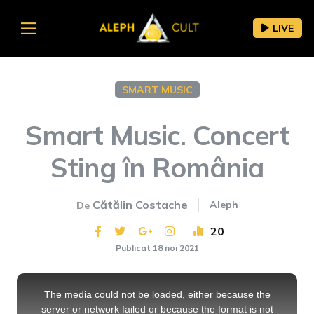
LIVE
SMART MUSIC
Smart Music. Concert
Sting în România
Cătălin Costache
Aleph
De
20
Publicat 18 noi 2021
This
is
a
The media could not be loaded, either because the
modal
window.
server or network failed or because the format is not