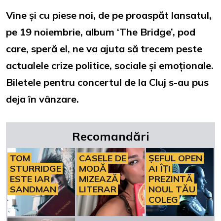
Vine și cu piese noi, de pe proaspăt lansatul,
pe 19 noiembrie, album ‘The Bridge’, pod
care, speră el, ne va ajuta să trecem peste
actualele crize politice, sociale și emoționale.
Biletele pentru concertul de la Cluj s-au pus
deja în vânzare.
Recomandări
TOM
CASELE DE
ȘEFUL OPEN
STURRIDGE
MODĂ
AI ÎȚI
ESTE IAR
MIZEAZĂ
PREZINTĂ
SANDMAN
LITERAR
NOUL TĂU
COLEG