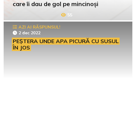
care îi dau de gol pe mincinoși
55
AZI AI RĂSPUNSUL!
2 dec 2022
PEȘTERA UNDE APA PICURĂ CU SUSUL
ÎN JOS