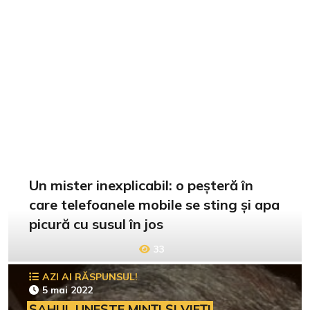
Un mister inexplicabil: o peșteră în
care telefoanele mobile se sting și apa
picură cu susul în jos
33
AZI AI RĂSPUNSUL!
5 mai 2022
ȘAHUL UNEȘTE MINȚI ȘI VIEȚI