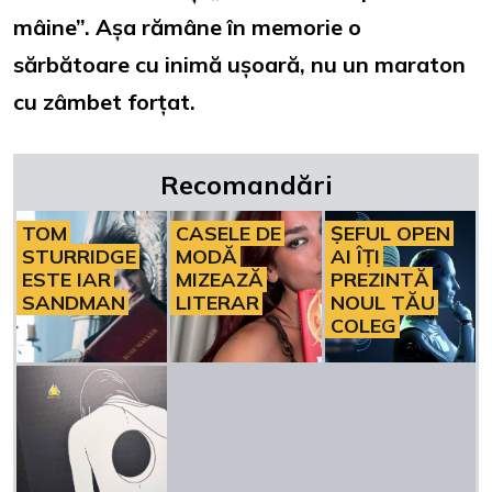
mâine”. Așa rămâne în memorie o
sărbătoare cu inimă ușoară, nu un maraton
cu zâmbet forțat.
Recomandări
TOM
CASELE DE
ȘEFUL OPEN
STURRIDGE
MODĂ
AI ÎȚI
ESTE IAR
MIZEAZĂ
PREZINTĂ
SANDMAN
LITERAR
NOUL TĂU
COLEG