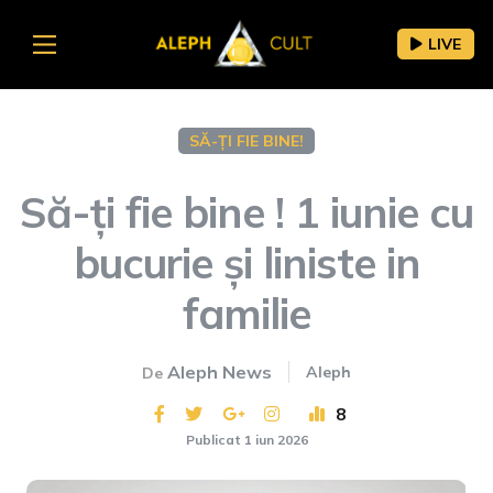
LIVE
SĂ-ȚI FIE BINE!
Să-ți fie bine ! 1 iunie cu
bucurie și liniste in
familie
Aleph News
Aleph
De
8
Publicat 1 iun 2026