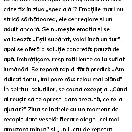
crize fix în ziua „specială”? Emoțiile mari nu
strică sărbătoarea, ele cer reglare și un
adult ancoră. Se numește emoția și se
validează: „Ești supărat, voiai încă un tur”,
apoi se oferă o soluție concretă: pauză de
apă, îmbrățișare, respirații lente ca la suflat
lumânări. Se repară rapid, fără predici: „Am
ridicat tonul, îmi pare rău; reiau mai blând”.
În spiritul soluțiilor, se caută excepția: „Când
ai reușit să te oprești data trecută, ce te-a
ajutat?” Ziua se încheie cu un moment de
recapitulare veselă: fiecare alege „cel mai
amuzant minut” și „un lucru de repetat