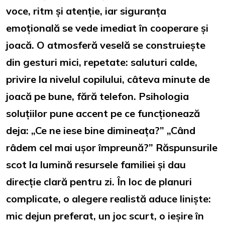
voce, ritm și atenție, iar siguranța
emoțională se vede imediat în cooperare și
joacă. O atmosferă veselă se construiește
din gesturi mici, repetate: saluturi calde,
privire la nivelul copilului, câteva minute de
joacă pe bune, fără telefon. Psihologia
soluțiilor pune accent pe ce funcționează
deja: „Ce ne iese bine dimineața?” „Când
râdem cel mai ușor împreună?” Răspunsurile
scot la lumină resursele familiei și dau
direcție clară pentru zi. În loc de planuri
complicate, o alegere realistă aduce liniște:
mic dejun preferat, un joc scurt, o ieșire în