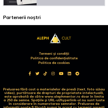
Partenerii noștri
Termeni și condiții
Politica de confidențialitate
Politica de cookies
Preluarea fără cost a materialelor de presă (text, foto si/sau
video), purtătoare de drepturi de proprietate intelectuală,
este aprobată de către www.alephmentor.ro doar în limita
a 250 de semne. Spaţiile şi URL-ul/hyperlink-ul nu sunt luate
în considerare în numerotarea semnelor. Preluarea de
informaţii poate fi făcută numai în acord cu termenii agreaţi