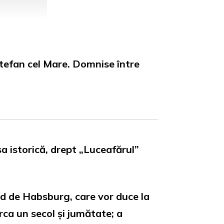
Ștefan cel Mare. Domnise între
sa istorică, drept „Luceafărul”
nd de Habsburg, care vor duce la
rca un secol și jumătate; a