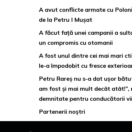
A avut conflicte armate cu Polon
de la Petru I Mușat
A făcut față unei campanii a sulta
un compromis cu otomanii
A fost unul dintre cei mai mari cti
le-a împodobit cu fresce exterioa
Petru Rareș nu s-a dat ușor bătut ș
am fost și mai mult decât atât!”,
demnitate pentru conducătorii vii
Partenerii noștri