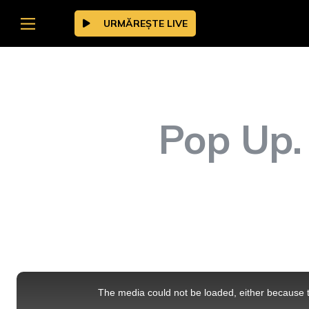
URMĂREȘTE LIVE
Pop Up.
This
is
a
The media could not be loaded, either because t
modal
window.