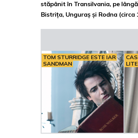
stăpânit în Transilvania, pe lângă
Bistrița, Unguraș și Rodna (circa
TOM STURRIDGE ESTE IAR
CAS
SANDMAN
LIT