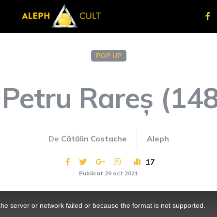
POP UP
 Petru Rareș (14
De
Cătălin Costache
Aleph
17
Publicat 29 oct 2021
he server or network failed or because the format is not supported.