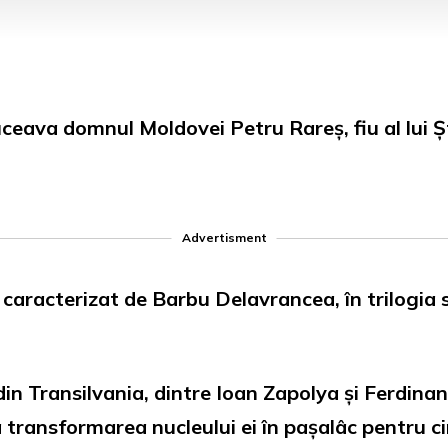
ceava domnul Moldovei Petru Rareș, fiu al lui 
Advertisment
d caracterizat de Barbu Delavrancea, în trilogia 
din Transilvania, dintre Ioan Zapolya și Ferdina
 transformarea nucleului ei în pașalâc pentru ci