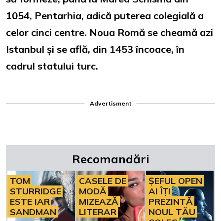
1054, Pentarhia, adică puterea colegială a
celor cinci centre. Noua Romă se cheamă azi
Istanbul și se află, din 1453 încoace, în
cadrul statului turc.
Advertisment
Recomandări
TOM
CASELE DE
ȘEFUL OPEN
STURRIDGE
MODĂ
AI ÎȚI
ESTE IAR
MIZEAZĂ
PREZINTĂ
SANDMAN
LITERAR
NOUL TĂU