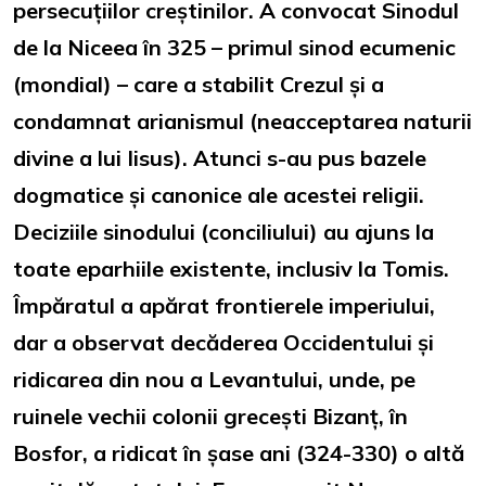
persecuțiilor creștinilor. A convocat Sinodul
de la Niceea în 325 – primul sinod ecumenic
(mondial) – care a stabilit Crezul și a
condamnat arianismul (neacceptarea naturii
divine a lui Iisus). Atunci s-au pus bazele
dogmatice și canonice ale acestei religii.
Deciziile sinodului (conciliului) au ajuns la
toate eparhiile existente, inclusiv la Tomis.
Împăratul a apărat frontierele imperiului,
dar a observat decăderea Occidentului și
ridicarea din nou a Levantului, unde, pe
ruinele vechii colonii grecești Bizanț, în
Bosfor, a ridicat în șase ani (324-330) o altă