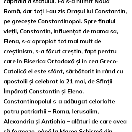
capitală a statului. Ea s-a numit Noua
Romă, dar toți i-au zis Orașul lui Constantin,
pe grecește Constantinopol. Spre finalul
vieții, Constantin, influențat de mama sa,
Elena, s-a apropiat tot mai mult de
creștinism, s-a făcut creștin, fapt pentru
care în Biserica Ortodoxă și în cea Greco-
Catolică el este sfânt, sărbătorit în rând cu
apostolii și celebrat la 21 mai, de Sfinții
Împărați Constantin și Elena.
Constantinopolul s-a adăugat celorlalte
patru patriarhii – Roma, Ierusalim,
Alexandria și Antiohia – alături de care avea
să formeze, până la Marea Schismă din