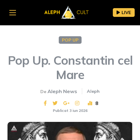
LIVE
POP UP
Pop Up. Constantin cel
Mare
Aleph News
Aleph
De
8
Publicat 3 iun 2026