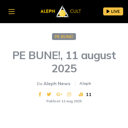
LIVE
PE BUNE!
PE BUNE!, 11 august
2025
Aleph News
Aleph
De
11
Publicat 12 aug 2025