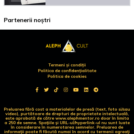
Partenerii noștri
Termeni și condiții
Politica de confidențialitate
Politica de cookies
Preluarea fără cost a materialelor de presă (text, foto si/sau
video), purtătoare de drepturi de proprietate intelectuală,
este aprobată de către www.alephmentor.ro doar în limita
a 250 de semne. Spaţiile şi URL-ul/hyperlink-ul nu sunt luate
în considerare în numerotarea semnelor. Preluarea de
informaţii poate fi făcută numai în acord cu termenii agreaţi