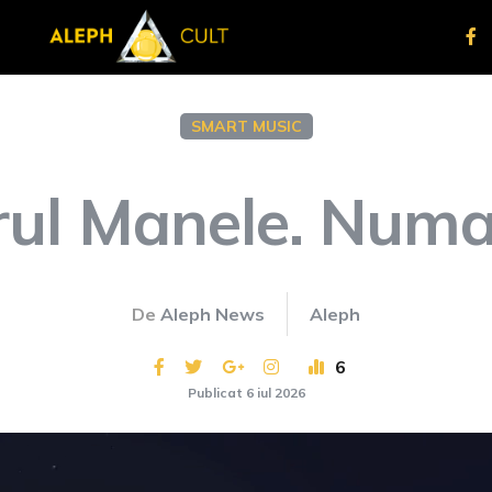
SMART MUSIC
ul Manele. Numa
De
Aleph News
Aleph
6
Publicat 6 iul 2026