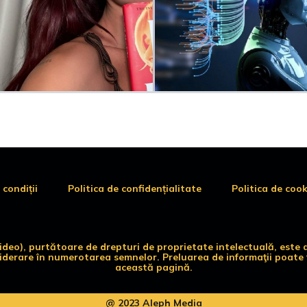
 condiții
Politica de confidențialitate
Politica de cook
 video), purtătoare de drepturi de proprietate intelectuală, es
siderare în numerotarea semnelor. Preluarea de informaţii poate f
această pagină.
@ 2023 Aleph Media