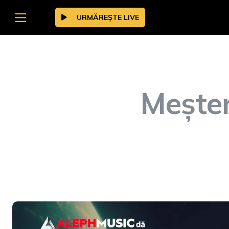
URMĂREȘTE LIVE
Meșter