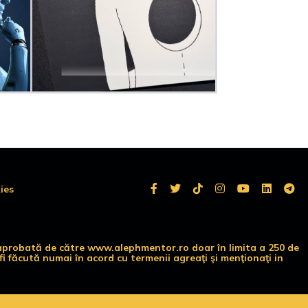
ies
te aprobată de către www.alephmentor.ro doar în limita a 250 de
i făcută numai în acord cu termenii agreaţi şi menţionaţi in