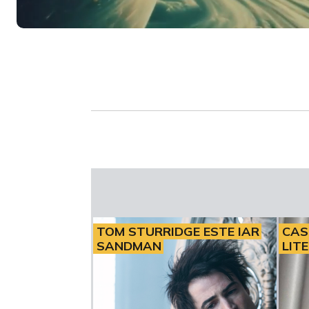
Loaded
:
Unmute
12.78%
TOM STURRIDGE ESTE IAR
CAS
SANDMAN
LIT