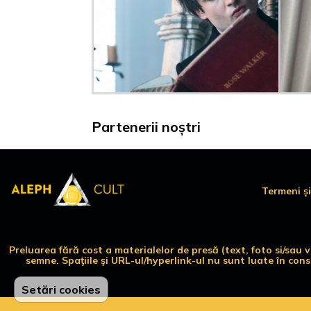
Partenerii noștri
Termeni și
Preluarea fără cost a materialelor de presă (text, foto si/sau
semne. Spaţiile şi URL-ul/hyperlink-ul nu sunt luate în con
Setări cookies