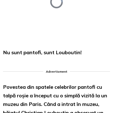
Player
is
loading.
Loaded
:
Unmute
0%
Nu sunt pantofi, sunt Louboutin!
Advertisment
Povestea din spatele celebrilor pantofi cu
talpă roșie a început cu o simplă vizită la un
muzeu din Paris. Când a intrat în muzeu,
băiatul Christian Louboutin a observat un