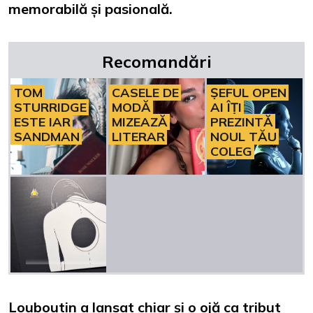
memorabilă și pasională.
Recomandări
TOM
CASELE DE
ȘEFUL OPEN
STURRIDGE
MODĂ
AI ÎȚI
ESTE IAR
MIZEAZĂ
PREZINTĂ
SANDMAN
LITERAR
NOUL TĂU
COLEG
Louboutin a lansat chiar și o ojă ca tribut