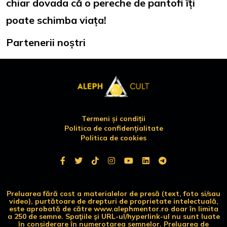
chiar dovada că o pereche de pantofi îți
poate schimba viața!
Partenerii noștri
Termeni și condiții
Politica de confidențialitate
Politica de cookies
Preluarea fără cost a materialelor de presă (text, foto si/sau
video), purtătoare de drepturi de proprietate intelectuală,
este aprobată de către www.alephmentor.ro doar în limita
a 250 de semne. Spaţiile şi URL-ul/hyperlink-ul nu sunt luate
în considerare în numerotarea semnelor. Preluarea de