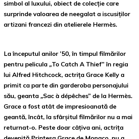
simbol al luxului, obiect de colecție care
surprinde valoarea de neegalat a iscusiților
artizani francezi din atelierele Hermès.
La începutul anilor ’50, în timpul filmărilor
pentru pelicula
„
To Catch A Thief” în regia
lui Alfred Hitchcock, actrița Grace Kelly a
primit ca parte din garderoba personajului
său, geanta
„
Sac à dépêches” de la Hermès.
Grace a fost atât de impresioanată de
geantă, încât, la sfârșitul filmărilor nu a mai
returnat-o. Peste doar câțiva ani, actrița
devenită Prințesa Grace de Monaco, nu a