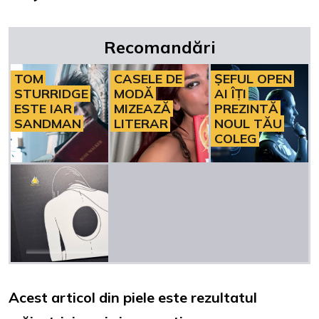
Recomandări
TOM
CASELE DE
ȘEFUL OPEN
STURRIDGE
MODĂ
AI ÎȚI
ESTE IAR
MIZEAZĂ
PREZINTĂ
SANDMAN
LITERAR
NOUL TĂU
COLEG
Acest articol din piele este rezultatul