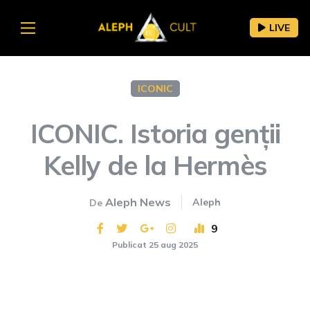
LIVE
ICONIC
ICONIC. Istoria genții
Kelly de la Hermès
Aleph News
Aleph
De
9
Publicat 25 aug 2025