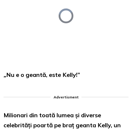
Video
Player
is
loading.
Loaded
:
Unmute
0%
„
Nu e o geantă, este Kelly!”
Advertisment
Milionari din toată lumea și diverse
celebrități poartă pe braț geanta Kelly, un