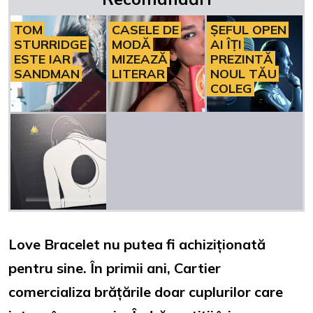
TOM
CASELE DE
ȘEFUL OPEN
STURRIDGE
MODĂ
AI ÎȚI
ESTE IAR
MIZEAZĂ
PREZINTĂ
SANDMAN
LITERAR
NOUL TĂU
COLEG
Love Bracelet nu putea fi achiziționată
pentru sine. În primii ani, Cartier
comercializa brățările doar cuplurilor care