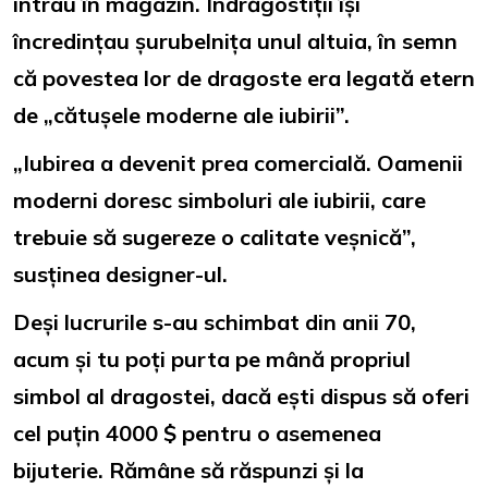
intrau în magazin. Îndrăgostiții își
încredințau șurubelnița unul altuia, în semn
că povestea lor de dragoste era legată etern
de „cătușele moderne ale iubirii”.
„Iubirea a devenit prea comercială. Oamenii
moderni doresc simboluri ale iubirii, care
trebuie să sugereze o calitate veșnică”,
susținea designer-ul.
Deși lucrurile s-au schimbat din anii 70,
acum și tu poți purta pe mână propriul
simbol al dragostei, dacă ești dispus să oferi
cel puțin 4000 $ pentru o asemenea
bijuterie. Rămâne să răspunzi și la