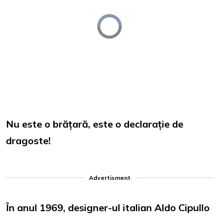
Video
Player
is
loading.
Loaded
:
Unmute
0%
Nu este o brățară, este o declarație de
dragoste!
Advertisment
În anul 1969, designer-ul italian Aldo Cipullo