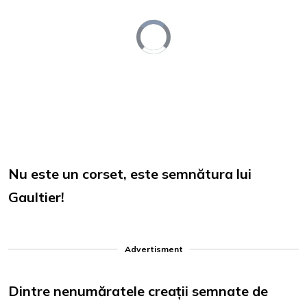
Video
Player
is
loading.
Loaded
:
Unmute
0%
Nu este un corset, este semnătura lui
Gaultier!
Advertisment
Dintre nenumăratele creații semnate de