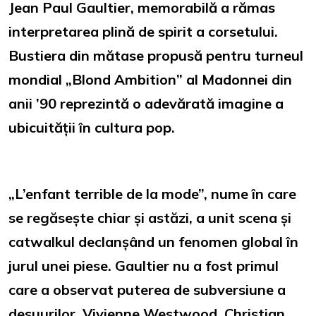
Jean Paul Gaultier, memorabilă a rămas
interpretarea plină de spirit a corsetului.
Bustiera din mătase propusă pentru turneul
mondial „Blond Ambition” al Madonnei din
anii ’90 reprezintă o adevărată imagine a
ubicuității în cultura pop.
„L’enfant terrible de la mode”, nume în care
se regăsește chiar și astăzi, a unit scena și
catwalkul declanșând un fenomen global în
jurul unei piese. Gaultier nu a fost primul
care a observat puterea de subversiune a
desuurilor. Vivienne Westwood, Christian