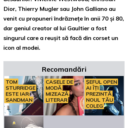
Dior, Thierry Mugler sau John Galliano au
venit cu propuneri îndrăznețe în anii 70 și 80,
dar geniul creator al lui Gaultier a fost
singurul care a reușit să facă din corset un
icon al modei.
Recomandări
TOM
CASELE DE
ȘEFUL OPEN
STURRIDGE
MODĂ
AI ÎȚI
ESTE IAR
MIZEAZĂ
PREZINTĂ
SANDMAN
LITERAR
NOUL TĂU
COLEG