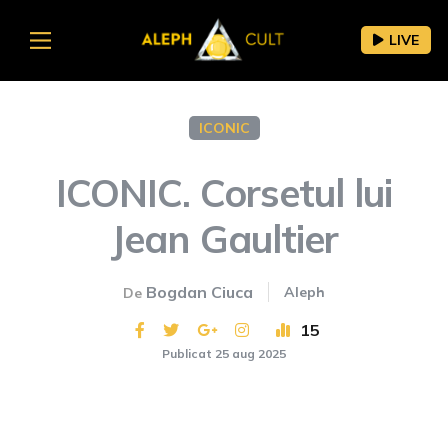
LIVE
ICONIC
ICONIC. Corsetul lui
Jean Gaultier
Bogdan Ciuca
Aleph
De
15
Publicat 25 aug 2025