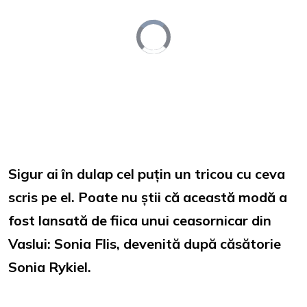
Video
Player
is
loading.
Loaded
:
Unmute
0%
Sigur ai în dulap cel puțin un tricou cu ceva
scris pe el. Poate nu știi că această modă a
fost lansată de fiica unui ceasornicar din
Vaslui: Sonia Flis, devenită după căsătorie
Sonia Rykiel.