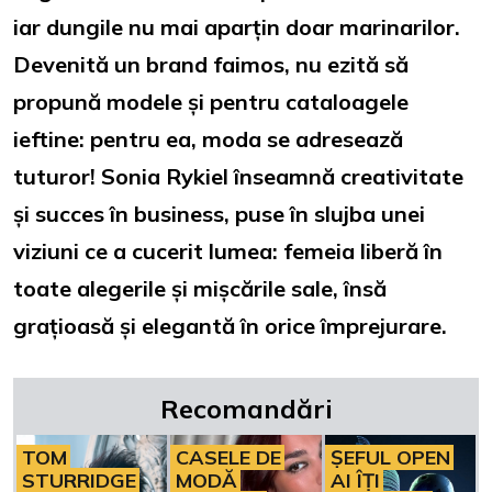
iar dungile nu mai aparțin doar marinarilor.
Devenită un brand faimos, nu ezită să
propună modele și pentru cataloagele
ieftine: pentru ea, moda se adresează
tuturor! Sonia Rykiel înseamnă creativitate
și succes în business, puse în slujba unei
viziuni ce a cucerit lumea: femeia liberă în
toate alegerile și mișcările sale, însă
grațioasă și elegantă în orice împrejurare.
Recomandări
TOM
CASELE DE
ȘEFUL OPEN
STURRIDGE
MODĂ
AI ÎȚI