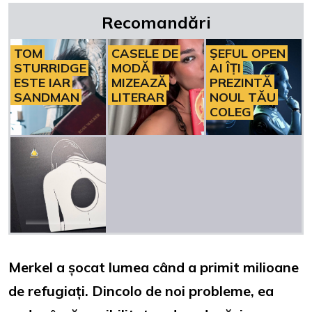
Recomandări
TOM
CASELE DE
ȘEFUL OPEN
STURRIDGE
MODĂ
AI ÎȚI
ESTE IAR
MIZEAZĂ
PREZINTĂ
SANDMAN
LITERAR
NOUL TĂU
COLEG
Merkel a șocat lumea când a primit milioane
de refugiați. Dincolo de noi probleme, ea