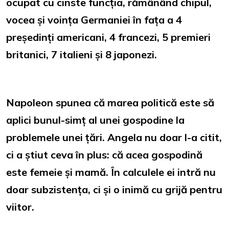
ocupat cu cinste funcția, rămânând chipul,
vocea și voința Germaniei în fața a 4
președinți americani, 4 francezi, 5 premieri
britanici, 7 italieni și 8 japonezi.
Napoleon spunea că marea politică este să
aplici bunul-simț al unei gospodine la
problemele unei țări. Angela nu doar l-a citit,
ci a știut ceva în plus: că acea gospodină
este femeie și mamă. În calculele ei intră nu
doar subzistența, ci și o inimă cu grijă pentru
viitor.