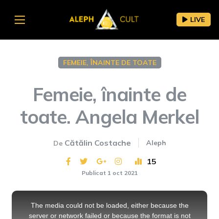
LIVE
FEMEIE, ÎNAINTE DE TOATE
Femeie, înainte de
toate. Angela Merkel
Cătălin Costache
Aleph
De
15
Publicat 1 oct 2021
This
is
a
The media could not be loaded, either because the
modal
window.
server or network failed or because the format is not