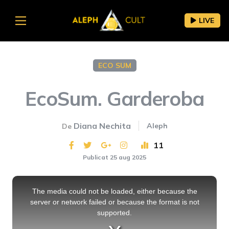
LIVE
ECO SUM
EcoSum. Garderoba
Diana Nechita
Aleph
De
11
Publicat 25 aug 2025
This
is
a
The media could not be loaded, either because the
modal
window.
server or network failed or because the format is not
supported.