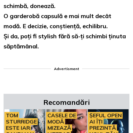
schimbă, donează.
O garderobă capsulă e mai mult decât
modă. E decizie, conștiență, echilibru.
Și da, poți fi stylish fără să-ți schimbi ținuta
săptămânal.
Advertisment
Recomandări
TOM
CASELE DE
ȘEFUL OPEN
STURRIDGE
MODĂ
AI ÎȚI
ESTE IAR
MIZEAZĂ
PREZINTĂ