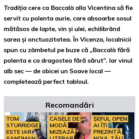
Tradiția cere ca Baccalà alla Vicentina să fie
servit cu polenta aurie, care absoarbe sosul
mătăsos de lapte, vin și ulei, echilibrând
sarea și onctuozitatea. În Vicenza, localnicii
spun cu zâmbetul pe buze că „Baccalà fără
polenta e ca dragostea fără sărut”. Iar vinul
alb sec — de obicei un Soave local —
completează perfect tabloul.
Recomandări
TOM
CASELE DE
ȘEFUL OPEN
STURRIDGE
MODĂ
AI ÎȚI
ESTE IAR
MIZEAZĂ
PREZINTĂ
SANDMAN
LITERAR
NOUL TĂU