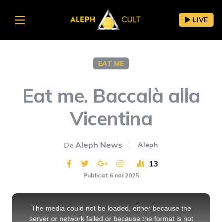
LIVE
EAT ME
Eat me. Baccalà alla
Vicentina
Aleph News
Aleph
De
13
Publicat 6 noi 2025
This
is
a
The media could not be loaded, either because the
modal
window.
server or network failed or because the format is not